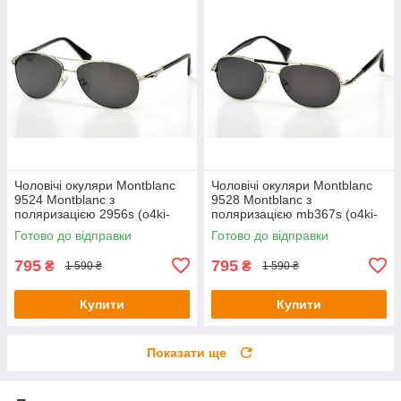
Чоловічі окуляри Montblanc
Чоловічі окуляри Montblanc
9524 Montblanc з
9528 Montblanc з
поляризацією 2956s (o4ki-
поляризацією mb367s (o4ki-
9524)
9528)
Готово до відправки
Готово до відправки
795
795
₴
₴
1 590 ₴
1 590 ₴
Купити
Купити
Показати ще