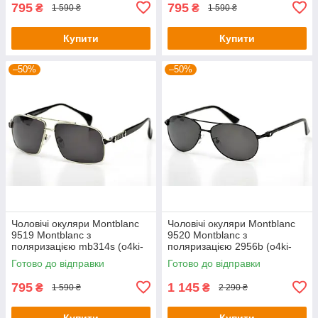
795
795
₴
₴
1 590 ₴
1 590 ₴
Купити
Купити
–50%
–50%
Чоловічі окуляри Montblanc
Чоловічі окуляри Montblanc
9519 Montblanc з
9520 Montblanc з
поляризацією mb314s (o4ki-
поляризацією 2956b (o4ki-
9519)
9520)
Готово до відправки
Готово до відправки
795
1 145
₴
₴
1 590 ₴
2 290 ₴
Купити
Купити