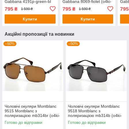
Gabbana 4191p-green-bl
Gabbana 8069-fiolet (o4ki-
Gabb
(o4ki-11913)
12191)
(o4k
795
795
795
₴
₴
1 590 ₴
1 590 ₴
Купити
Купити
Акційні пропозиції та новинки
–50%
–50%
Чоловічі окуляри Montblanc
Чоловічі окуляри Montblanc
9515 Montblanc з
9518 Montblanc з
поляризацією mb314br (o4ki-
поляризацією mb314b (o4ki-
9515)
9518)
Готово до відправки
Готово до відправки