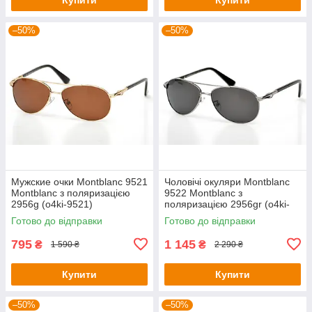
–50%
–50%
Мужские очки Montblanc 9521
Чоловічі окуляри Montblanc
Montblanc з поляризацією
9522 Montblanc з
2956g (o4ki-9521)
поляризацією 2956gr (o4ki-
9522)
Готово до відправки
Готово до відправки
795
1 145
₴
₴
1 590 ₴
2 290 ₴
Купити
Купити
–50%
–50%