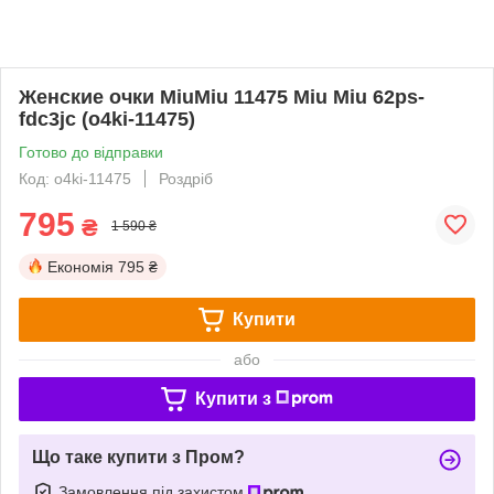
Женские очки MiuMiu 11475 Miu Miu 62ps-
fdc3jc (o4ki-11475)
Готово до відправки
Код: o4ki-11475
Роздріб
795
₴
1 590 ₴
Економія
795 ₴
Купити
або
Купити з
Що таке купити з Пром?
Замовлення під захистом