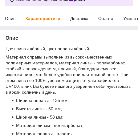
Опис
Характеристики
Доставка
Оплата
Умови 
Опис
Цвет линзы чёрный, цвет оправы чёрный.
Материал оправы выполнен из высококачественных
полимерных материалов, материал линзы - поликарбонат,
стойкий к повреждениям, прочный, благодаря ему вес
изделия ниже, что более удобно при длительной носке. При
этом линза со 100% уровнем защиты от ультрафиолета
UV400, в них Вы будете намного уверенней себя чувствовать
в яркий солнечный день.
Ширина оправы - 135 мм;
Высота линзы - 50 мм;
Ширина линзы - 58 мм;
Материал линзы - поликарбонат;
Материал оправы - пластик;