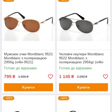
Мужские очки Montblanc 9521
Чоловічі окуляри Montblanc
Montblanc з поляризацією
9522 Montblanc з
2956g (o4ki-9521)
поляризацією 2956gr (o4ki-
9522)
Готово до відправки
Готово до відправки
795
1 145
₴
₴
1 590 ₴
2 290 ₴
Купити
Купити
–50%
–50%