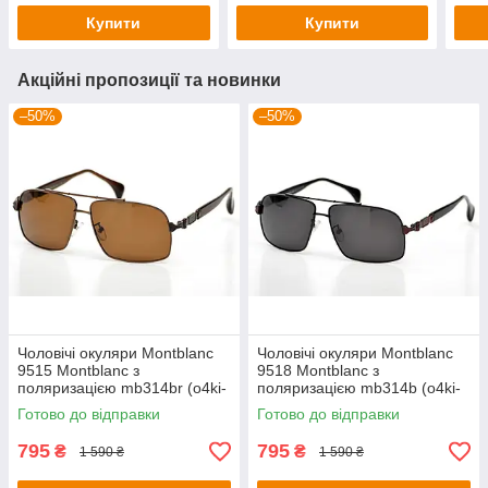
Купити
Купити
Акційні пропозиції та новинки
–50%
–50%
Чоловічі окуляри Montblanc
Чоловічі окуляри Montblanc
9515 Montblanc з
9518 Montblanc з
поляризацією mb314br (o4ki-
поляризацією mb314b (o4ki-
9515)
9518)
Готово до відправки
Готово до відправки
795
795
₴
₴
1 590 ₴
1 590 ₴