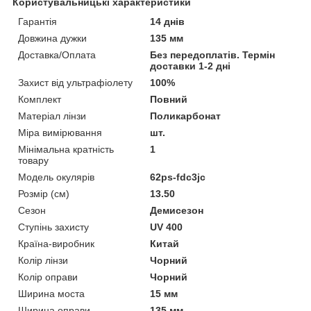
Користувальницькі характеристики
Гарантія
14 днів
Довжина дужки
135 мм
Доставка/Оплата
Без передоплатів. Термін
доставки 1-2 дні
Захист від ультрафіолету
100%
Комплект
Повний
Матеріал лінзи
Поликарбонат
Міра вимірювання
шт.
Мінімальна кратність
1
товару
Модель окулярів
62ps-fdc3jc
Розмір (см)
13.50
Сезон
Демисезон
Ступінь захисту
UV 400
Країна-виробник
Китай
Колір лінзи
Чорний
Колір оправи
Чорний
Ширина моста
15 мм
Ширина оправи
135 мм