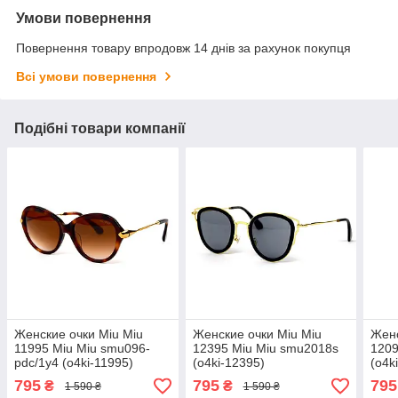
Умови повернення
Повернення товару впродовж 14 днів за рахунок покупця
Всі умови повернення
Подібні товари компанії
Женские очки Miu Miu
Женские очки Miu Miu
Женс
11995 Miu Miu smu096-
12395 Miu Miu smu2018s
1209
pdc/1y4 (o4ki-11995)
(o4ki-12395)
(o4k
795
795
795
₴
₴
1 590 ₴
1 590 ₴