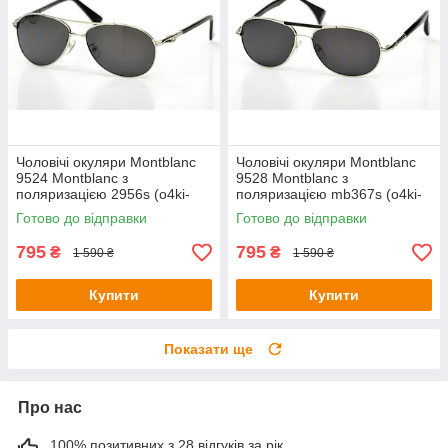
Чоловічі окуляри Montblanc
Чоловічі окуляри Montblanc
9524 Montblanc з
9528 Montblanc з
поляризацією 2956s (o4ki-
поляризацією mb367s (o4ki-
9524)
9528)
Готово до відправки
Готово до відправки
795
795
₴
₴
1 590 ₴
1 590 ₴
Купити
Купити
Показати ще
Про нас
100% позитивних з 28 відгуків за рік