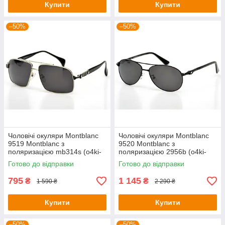
Купити
Купити
–50%
–50%
Чоловічі окуляри Montblanc
Чоловічі окуляри Montblanc
9519 Montblanc з
9520 Montblanc з
поляризацією mb314s (o4ki-
поляризацією 2956b (o4ki-
9519)
9520)
Готово до відправки
Готово до відправки
795
1 145
₴
₴
1 590 ₴
2 290 ₴
Купити
Купити
–50%
–50%