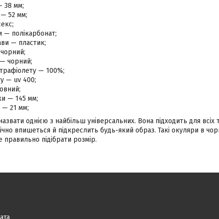
— 38 мм;
— 52 мм;
екс;
и — полікарбонат;
ви — пластик;
 чорний;
 — чорний;
ьтрафіолету — 100%;
ту — uv 400;
овний;
и — 145 мм;
 — 21 мм;
звати однією з найбільш універсальних. Вона підходить для всіх т
чно впишеться й підкреслить будь-який образ. Такі окуляри в чор
 правильно підібрати розмір.
ата