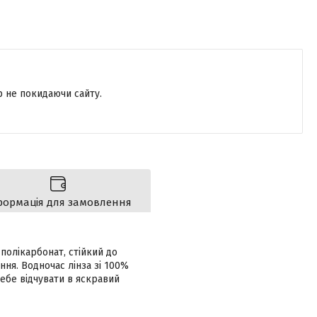
р не покидаючи сайту.
формація для замовлення
полікарбонат, стійкий до
ня. Водночас лінза зі 100%
себе відчувати в яскравий