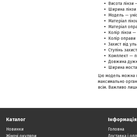
Висота лінзи 
Ширина лінзи 
Модель — уніс
Матеріал лінз
Матеріал опра
Колір лінзи —
Колір оправи
Захист від ул
Ступінь захис
Комплект — п
Довжина дужк
Ширина моста
Цю модель можна на
максимально органі
всім. Важливо лише
Каталог
Інформація
Новинки
Головна
Жіночі окуляри
Доставка і опл