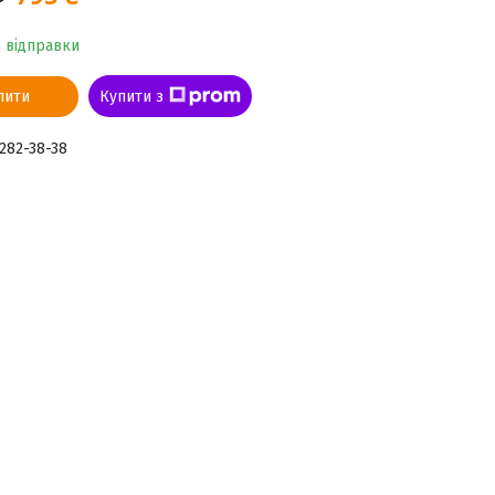
о відправки
пити
Купити з
 282-38-38