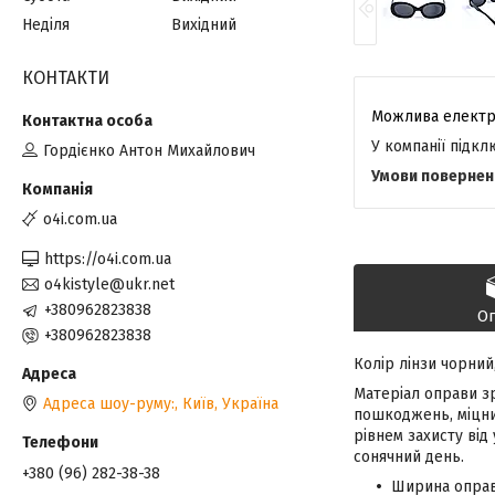
Неділя
Вихідний
КОНТАКТИ
У компанії підк
Гордієнко Антон Михайлович
o4i.com.ua
https://o4i.com.ua
o4kistyle@ukr.net
+380962823838
О
+380962823838
Колір лінзи чорний
Матеріал оправи зр
Адреса шоу-руму:, Київ, Україна
пошкоджень, міцний
рівнем захисту від
сонячний день.
+380 (96) 282-38-38
Ширина оправ