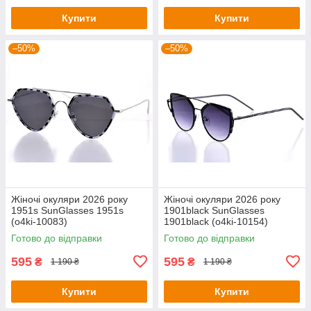
Купити
Купити
–50%
–50%
Жіночі окуляри 2026 року
Жіночі окуляри 2026 року
1951s SunGlasses 1951s
1901black SunGlasses
(o4ki-10083)
1901black (o4ki-10154)
Готово до відправки
Готово до відправки
595
595
₴
₴
1 190 ₴
1 190 ₴
Купити
Купити