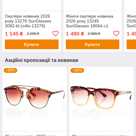
Окуляри новинка 2026
Жіночі окуляри новинка
Жіно
року 13278 SunGlasses
2026 року 13245
2026
3082-bl (o4ki-13278)
SunGlasses 18064-c1
SunG
(o4ki-13245)
(o4k
1 145
1 490
1 4
₴
₴
2 290 ₴
2 980 ₴
Купити
Купити
Акційні пропозиції та новинки
–50%
–50%