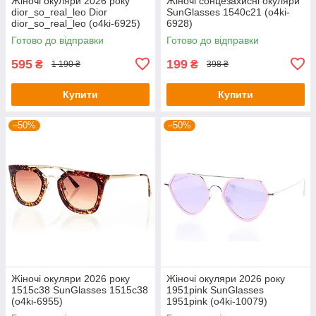
Жіночі окуляри 2026 року
Жіночі сонцезахисні окуляри
dior_so_real_leo Dior
SunGlasses 1540c21 (o4ki-
dior_so_real_leo (o4ki-6925)
6928)
Готово до відправки
Готово до відправки
595
199
₴
₴
1 190 ₴
398 ₴
Купити
Купити
–50%
–50%
Жіночі окуляри 2026 року
Жіночі окуляри 2026 року
1515c38 SunGlasses 1515c38
1951pink SunGlasses
(o4ki-6955)
1951pink (o4ki-10079)