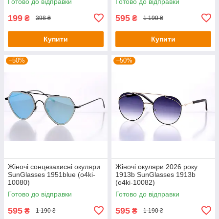
Готово до відправки
Готово до відправки
199
595
₴
₴
398 ₴
1 190 ₴
Купити
Купити
–50%
–50%
Жіночі сонцезахисні окуляри
Жіночі окуляри 2026 року
SunGlasses 1951blue (o4ki-
1913b SunGlasses 1913b
10080)
(o4ki-10082)
Готово до відправки
Готово до відправки
595
595
₴
₴
1 190 ₴
1 190 ₴