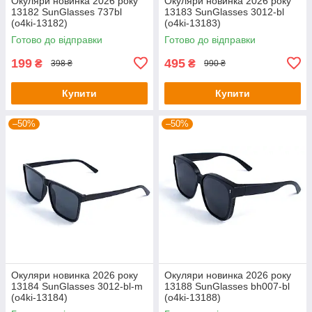
Окуляри новинка 2026 року
Окуляри новинка 2026 року
13182 SunGlasses 737bl
13183 SunGlasses 3012-bl
(o4ki-13182)
(o4ki-13183)
Готово до відправки
Готово до відправки
199
495
₴
₴
398 ₴
990 ₴
Купити
Купити
–50%
–50%
Окуляри новинка 2026 року
Окуляри новинка 2026 року
13184 SunGlasses 3012-bl-m
13188 SunGlasses bh007-bl
(o4ki-13184)
(o4ki-13188)