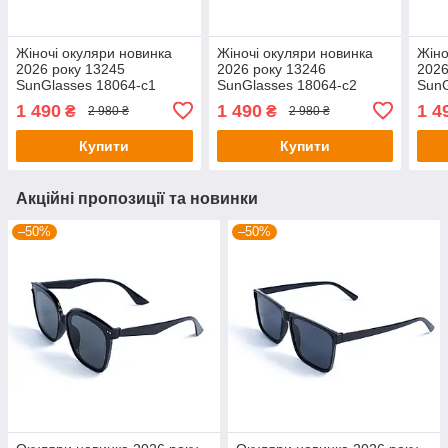
Жіночі окуляри новинка
Жіночі окуляри новинка
Жіно
2026 року 13245
2026 року 13246
2026
SunGlasses 18064-c1
SunGlasses 18064-c2
SunG
(o4ki-13245)
(o4ki-13246)
(o4k
1 490
1 490
1 4
₴
₴
2 980 ₴
2 980 ₴
Купити
Купити
Акційні пропозиції та новинки
–50%
–50%