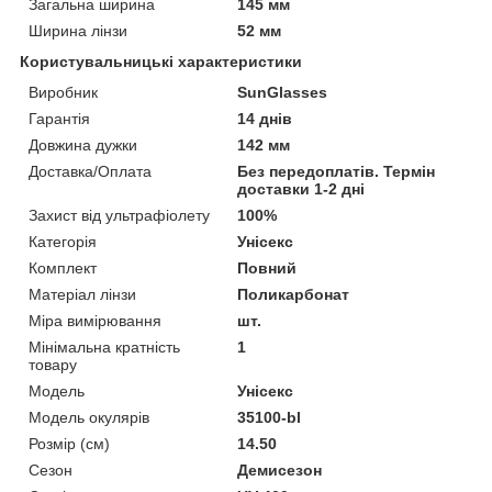
Загальна ширина
145 мм
Ширина лінзи
52 мм
Користувальницькі характеристики
Виробник
SunGlasses
Гарантія
14 днів
Довжина дужки
142 мм
Доставка/Оплата
Без передоплатів. Термін
доставки 1-2 дні
Захист від ультрафіолету
100%
Категорія
Унісекс
Комплект
Повний
Матеріал лінзи
Поликарбонат
Міра вимірювання
шт.
Мінімальна кратність
1
товару
Мoдель
Унісекс
Модель окулярів
35100-bl
Розмір (см)
14.50
Сезон
Демисезон