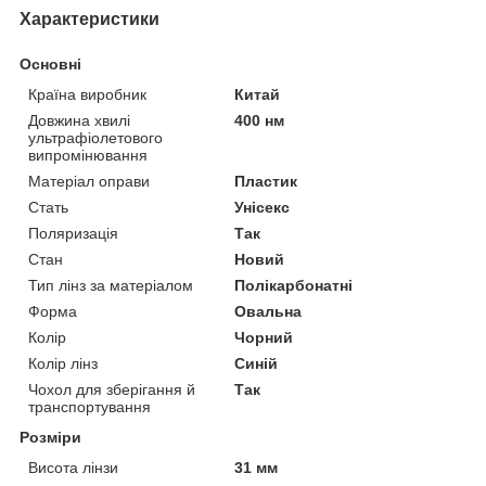
Характеристики
Основні
Країна виробник
Китай
Довжина хвилі
400 нм
ультрафіолетового
випромінювання
Матеріал оправи
Пластик
Стать
Унісекс
Поляризація
Так
Стан
Новий
Тип лінз за матеріалом
Полікарбонатні
Форма
Овальна
Колір
Чорний
Колір лінз
Синій
Чохол для зберігання й
Так
транспортування
Розміри
Висота лінзи
31 мм