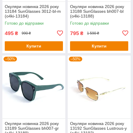
Окуляри новинка 2026 року
Окуляри новинка 2026 року
13184 SunGlasses 3012-bl-m
13188 SunGlasses bh007-bl
(o4ki-13184)
(o4ki-13188)
Готово до відправки
Готово до відправки
495
795
₴
₴
990 ₴
1 590 ₴
Купити
Купити
–50%
–50%
Окуляри новинка 2026 року
Окуляри новинка 2026 року
13189 SunGlasses bh007-gr
13192 SunGlasses Lustrous-y
(o4ki-13189)
(o4ki-13192)