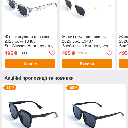
Жіночі окуляри новинка
Жіночі окуляри новинка
Жіно
2026 року 13486
2026 року 13487
2026
SunGlasses Harmony-grey
SunGlasses Harmony-wh
SunG
(o4ki-13486)
(o4ki-13487)
(o4k
495
495
495
₴
₴
990 ₴
990 ₴
Купити
Купити
Акційні пропозиції та новинки
–50%
–50%