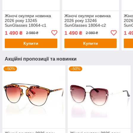
Жіночі окуляри новинка
Жіночі окуляри новинка
Жіно
2026 року 13245
2026 року 13246
2026
SunGlasses 18064-c1
SunGlasses 18064-c2
SunG
(o4ki-13245)
(o4ki-13246)
(o4k
1 490
1 490
1 4
₴
₴
2 980 ₴
2 980 ₴
Купити
Купити
Акційні пропозиції та новинки
–50%
–50%