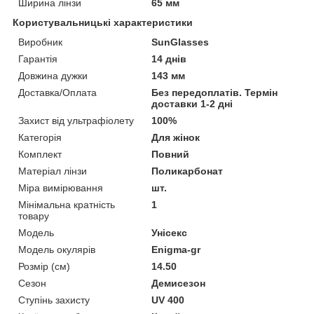
Ширина лінзи
65 мм
Користувальницькі характеристики
Виробник
SunGlasses
Гарантія
14 днів
Довжина дужки
143 мм
Доставка/Оплата
Без передоплатів. Термін
доставки 1-2 дні
Захист від ультрафіолету
100%
Категорія
Для жінок
Комплект
Повний
Матеріал лінзи
Поликарбонат
Міра вимірювання
шт.
Мінімальна кратність
1
товару
Мoдель
Унісекс
Модель окулярів
Enigma-gr
Розмір (см)
14.50
Сезон
Демисезон
Ступінь захисту
UV 400