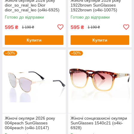
Жіночі окуляри 2026 року
Жіночі окуляри 2026 року
dior_so_real_leo Dior
1922brown SunGlasses
dior_so_real_leo (o4ki-6925)
1922brown (o4ki-10075)
Готово до відправки
Готово до відправки
595
595
₴
₴
1 190 ₴
1 190 ₴
Купити
Купити
–50%
–50%
Жіночі окуляри 2026 року
Жіночі сонцезахисні окуляри
004peach SunGlasses
SunGlasses 1540c21 (o4ki-
004peach (o4ki-10147)
6928)