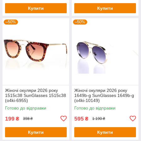
Купити
Купити
–50%
–50%
Жіночі окуляри 2026 року
Жіночі окуляри 2026 року
1515c38 SunGlasses 1515c38
1649b-g SunGlasses 1649b-g
(o4ki-6955)
(o4ki-10149)
Готово до відправки
Готово до відправки
199
595
₴
₴
398 ₴
1 190 ₴
Купити
Купити