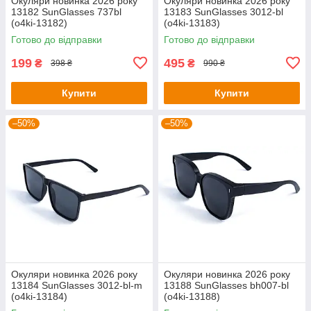
Окуляри новинка 2026 року
Окуляри новинка 2026 року
13182 SunGlasses 737bl
13183 SunGlasses 3012-bl
(o4ki-13182)
(o4ki-13183)
Готово до відправки
Готово до відправки
199
495
₴
₴
398 ₴
990 ₴
Купити
Купити
–50%
–50%
Окуляри новинка 2026 року
Окуляри новинка 2026 року
13184 SunGlasses 3012-bl-m
13188 SunGlasses bh007-bl
(o4ki-13184)
(o4ki-13188)