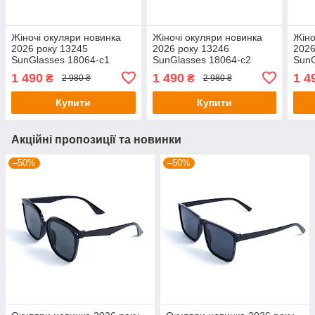
Жіночі окуляри новинка
Жіночі окуляри новинка
Жіно
2026 року 13245
2026 року 13246
2026
SunGlasses 18064-c1
SunGlasses 18064-c2
SunG
(o4ki-13245)
(o4ki-13246)
(o4k
1 490
1 490
1 4
₴
₴
2 980 ₴
2 980 ₴
Купити
Купити
Акційні пропозиції та новинки
–50%
–50%