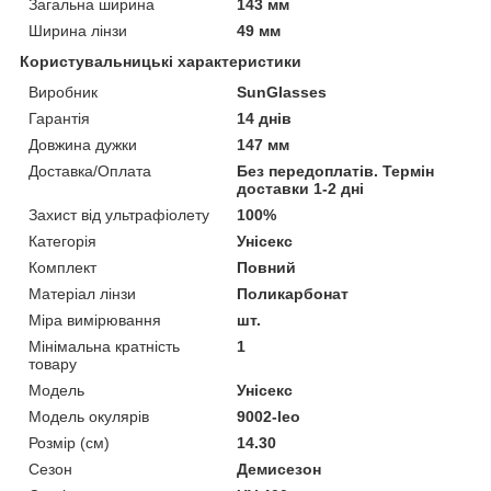
Загальна ширина
143 мм
Ширина лінзи
49 мм
Користувальницькі характеристики
Виробник
SunGlasses
Гарантія
14 днів
Довжина дужки
147 мм
Доставка/Оплата
Без передоплатів. Термін
доставки 1-2 дні
Захист від ультрафіолету
100%
Категорія
Унісекс
Комплект
Повний
Матеріал лінзи
Поликарбонат
Міра вимірювання
шт.
Мінімальна кратність
1
товару
Мoдель
Унісекс
Модель окулярів
9002-leo
Розмір (см)
14.30
Сезон
Демисезон