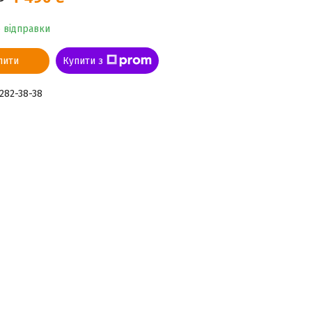
о відправки
пити
Купити з
 282-38-38