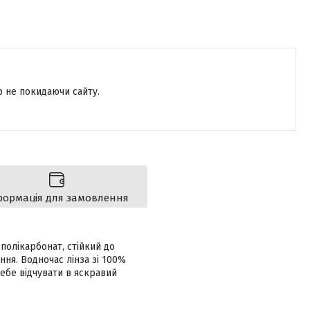
р не покидаючи сайту.
формація для замовлення
полікарбонат, стійкий до
ня. Водночас лінза зі 100%
себе відчувати в яскравий