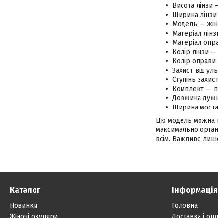
Висота лінзи 
Ширина лінзи 
Модель — жін
Матеріал лінз
Матеріал опр
Колір лінзи —
Колір оправи 
Захист від ул
Ступінь захис
Комплект — п
Довжина дужк
Ширина моста
Цю модель можна на
максимально органі
всім. Важливо лише
Каталог
Інформація
Новинки
Головна
Жіночі окуляри
Доставка і опл