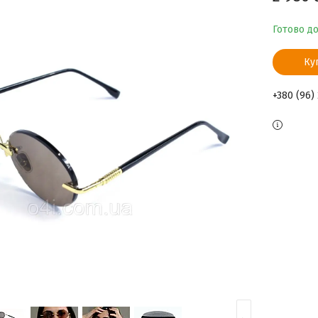
Готово д
Ку
+380 (96)