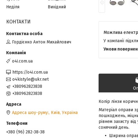
Неділя
Вихідний
КОНТАКТИ
У компанії підк
Гордієнко Антон Михайлович
o4i.com.ua
https://o4i.com.ua
o4kistyle@ukr.net
+380962823838
О
+380962823838
Колір лінзи коричн
Матеріал оправи зр
Адреса шоу-руму:, Київ, Україна
пошкоджень, міцний
рівнем захисту від
сонячний день.
+380 (96) 282-38-38
Ширина оправ