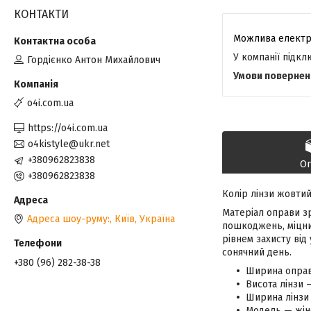
КОНТАКТИ
У компанії підк
Гордієнко Антон Михайлович
o4i.com.ua
https://o4i.com.ua
o4kistyle@ukr.net
+380962823838
О
+380962823838
Колір лінзи жовтий
Матеріал оправи зр
Адреса шоу-руму:, Київ, Україна
пошкоджень, міцний
рівнем захисту від
сонячний день.
+380 (96) 282-38-38
Ширина оправ
Висота лінзи 
Ширина лінзи 
Модель — жін