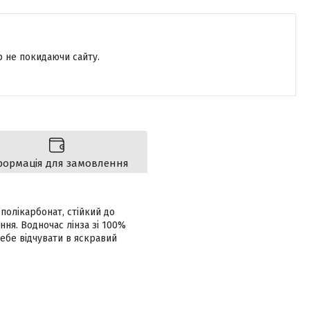
р не покидаючи сайту.
формація для замовлення
полікарбонат, стійкий до
ня. Водночас лінза зі 100%
себе відчувати в яскравий