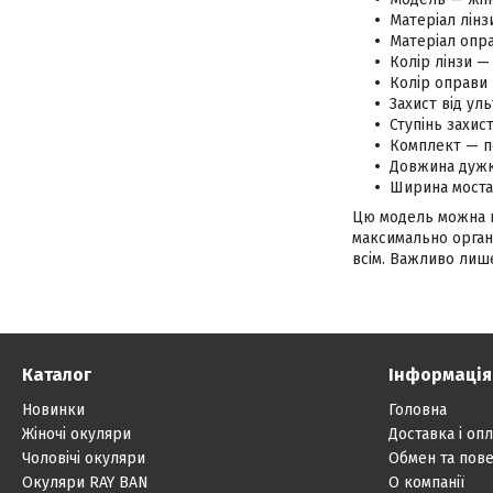
Матеріал лінз
Матеріал опра
Колір лінзи —
Колір оправи
Захист від ул
Ступінь захис
Комплект — п
Довжина дужк
Ширина моста
Цю модель можна на
максимально органі
всім. Важливо лише
Каталог
Інформація
Новинки
Головна
Жіночі окуляри
Доставка і опл
Чоловічі окуляри
Обмен та пов
Окуляри RAY BAN
О компанії