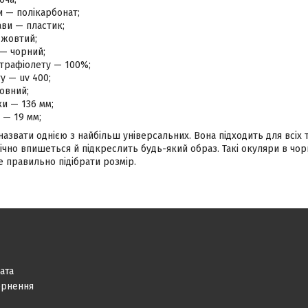
и — полікарбонат;
ви — пластик;
 жовтий;
 — чорний;
ьтрафіолету — 100%;
ту — uv 400;
овний;
и — 136 мм;
 — 19 мм;
звати однією з найбільш універсальних. Вона підходить для всіх т
чно впишеться й підкреслить будь-який образ. Такі окуляри в чор
 правильно підібрати розмір.
ата
ернення