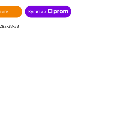
пити
Купити з
 282-38-38