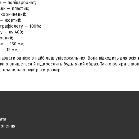
и — полікарбонат;
ви — пластик;
 коричневий;
 — жовтий;
ьтрафіолету — 100%;
ту — uv 400;
овний;
и — 130 мм;
 — 15 мм;
звати однією з найбільш універсальних. Вона підходить для всіх т
чно впишеться й підкреслить будь-який образ. Такі окуляри в жов
 правильно підібрати розмір.
ата
ернення