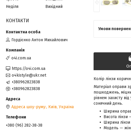
Неділя
Вихідний
КОНТАКТИ
Гордієнко Антон Михайлович
o4i.com.ua
О
https://o4i.com.ua
o4kistyle@ukr.net
Колір лінзи коричн
+380962823838
Матеріал оправи зр
+380962823838
пошкоджень, міцний
рівнем захисту від
сонячний день.
Адреса шоу-руму:, Київ, Україна
Ширина оправ
Висота лінзи 
Ширина лінзи 
+380 (96) 282-38-38
Модель — жін