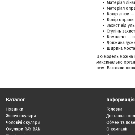
Матеріал лінз
Матеріал опра
Колір лінзи —
Колір оправи
Захист від ул
Ступінь захис
Комплект — п
Довжина дужк
Ширина моста
Цю модель можна на
максимально органі
всім. Важливо лише
Каталог
Інформація
Новинки
Головна
Жіночі окуляри
Доставка і опл
Чоловічі окуляри
Обмен та пов
Окуляри RAY BAN
О компанії