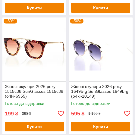
Купити
Купити
–50%
–50%
Жіночі окуляри 2026 року
Жіночі окуляри 2026 року
1515c38 SunGlasses 1515c38
1649b-g SunGlasses 1649b-g
(o4ki-6955)
(o4ki-10149)
Готово до відправки
Готово до відправки
199
595
₴
₴
398 ₴
1 190 ₴
Купити
Купити