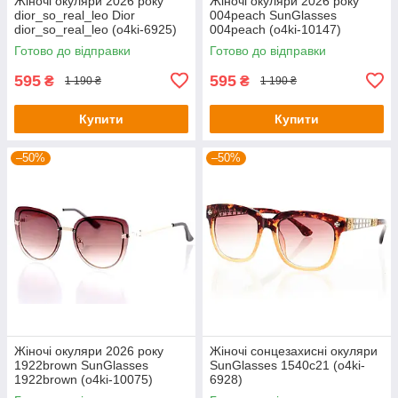
Жіночі окуляри 2026 року
Жіночі окуляри 2026 року
dior_so_real_leo Dior
004peach SunGlasses
dior_so_real_leo (o4ki-6925)
004peach (o4ki-10147)
Готово до відправки
Готово до відправки
595
595
₴
₴
1 190 ₴
1 190 ₴
Купити
Купити
–50%
–50%
Жіночі окуляри 2026 року
Жіночі сонцезахисні окуляри
1922brown SunGlasses
SunGlasses 1540c21 (o4ki-
1922brown (o4ki-10075)
6928)