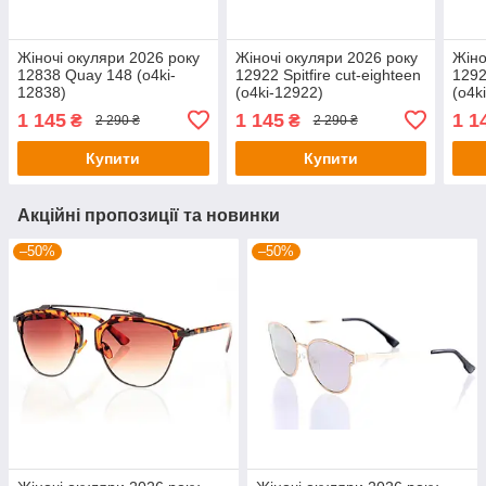
Жіночі окуляри 2026 року
Жіночі окуляри 2026 року
Жіно
12838 Quay 148 (o4ki-
12922 Spitfire cut-eighteen
12923
12838)
(o4ki-12922)
(o4k
1 145
1 145
1 1
₴
₴
2 290 ₴
2 290 ₴
Купити
Купити
Акційні пропозиції та новинки
–50%
–50%