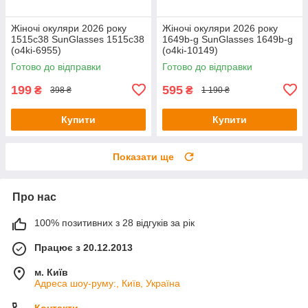
Жіночі окуляри 2026 року
Жіночі окуляри 2026 року
1515c38 SunGlasses 1515c38
1649b-g SunGlasses 1649b-g
(o4ki-6955)
(o4ki-10149)
Готово до відправки
Готово до відправки
199
595
₴
₴
398 ₴
1 190 ₴
Купити
Купити
Показати ще
Про нас
100% позитивних з 28 відгуків за рік
Працює з 20.12.2013
м. Київ
Адреса шоу-руму:, Київ, Україна
Контакти