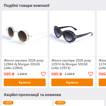
Подібні товари компанії
Жіночі окуляри 2026 року
Жіночі окуляри 2026 року
Жіно
12864 Aj Morgan 59160
12974 Aj Morgan 59158
1274
(o4ki-12864)
(o4ki-12974)
(o4k
595
595
595
₴
₴
1 190 ₴
1 190 ₴
Купити
Купити
Акційні пропозиції та новинки
–50%
–50%