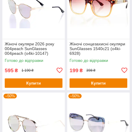
Жіночі окуляри 2026 року
Жіночі сонцезахисні окуляри
004peach SunGlasses
SunGlasses 1540c21 (o4ki-
004peach (o4ki-10147)
6928)
Готово до відправки
Готово до відправки
595
199
₴
₴
1 190 ₴
398 ₴
Купити
Купити
–50%
–50%