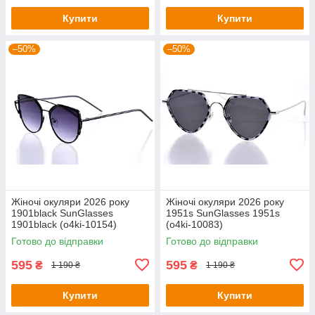
Купити
Купити
–50%
–50%
Жіночі окуляри 2026 року
Жіночі окуляри 2026 року
1901black SunGlasses
1951s SunGlasses 1951s
1901black (o4ki-10154)
(o4ki-10083)
Готово до відправки
Готово до відправки
595
595
₴
₴
1 190 ₴
1 190 ₴
Купити
Купити