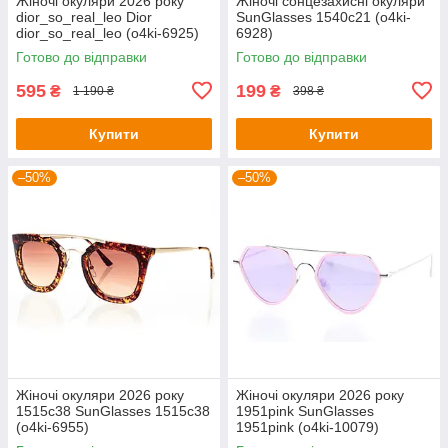
Жіночі окуляри 2026 року
Жіночі сонцезахисні окуляри
dior_so_real_leo Dior
SunGlasses 1540c21 (o4ki-
dior_so_real_leo (o4ki-6925)
6928)
Готово до відправки
Готово до відправки
595
199
₴
₴
1 190 ₴
398 ₴
Купити
Купити
–50%
–50%
Жіночі окуляри 2026 року
Жіночі окуляри 2026 року
1515c38 SunGlasses 1515c38
1951pink SunGlasses
(o4ki-6955)
1951pink (o4ki-10079)