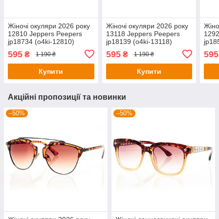
Жіночі окуляри 2026 року
Жіночі окуляри 2026 року
Жіно
12810 Jeppers Peepers
13118 Jeppers Peepers
1292
jp18734 (o4ki-12810)
jp18139 (o4ki-13118)
jp18
595
595
595
₴
₴
1 190 ₴
1 190 ₴
Купити
Купити
Акційні пропозиції та новинки
–50%
–50%