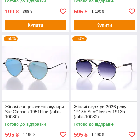
Готово до відправки
Готово до відправки
199
595
₴
₴
398 ₴
1 190 ₴
Купити
Купити
–50%
–50%
Жіночі сонцезахисні окуляри
Жіночі окуляри 2026 року
SunGlasses 1951blue (o4ki-
1913b SunGlasses 1913b
10080)
(o4ki-10082)
Готово до відправки
Готово до відправки
595
595
₴
₴
1 190 ₴
1 190 ₴