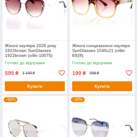
Жіночі окуляри 2026 року
Жіночі сонцезахисні окуляри
1922brown SunGlasses
SunGlasses 1540c21 (o4ki-
1922brown (o4ki-10075)
6928)
Готово до відправки
Готово до відправки
595
199
₴
₴
1 190 ₴
398 ₴
Купити
Купити
–50%
–50%