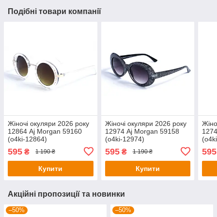
Подібні товари компанії
Жіночі окуляри 2026 року
Жіночі окуляри 2026 року
Жіно
12864 Aj Morgan 59160
12974 Aj Morgan 59158
1274
(o4ki-12864)
(o4ki-12974)
(o4k
595
595
595
₴
₴
1 190 ₴
1 190 ₴
Купити
Купити
Акційні пропозиції та новинки
–50%
–50%