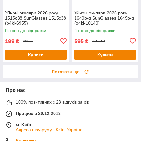
Жіночі окуляри 2026 року
Жіночі окуляри 2026 року
1515c38 SunGlasses 1515c38
1649b-g SunGlasses 1649b-g
(o4ki-6955)
(o4ki-10149)
Готово до відправки
Готово до відправки
199
595
₴
₴
398 ₴
1 190 ₴
Купити
Купити
Показати ще
Про нас
100% позитивних з 28 відгуків за рік
Працює з 20.12.2013
м. Київ
Адреса шоу-руму:, Київ, Україна
Контакти