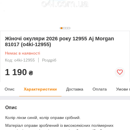
Жіночі окуляри 2026 року 12955 Aj Morgan
81017 (o4ki-12955)
Немає в наявності
Код: o4ki-12955
Роздріб
1 190
₴
Опис
Характеристики
Доставка
Оплата
Умови 
Опис
Колір лінзи синій, колір оправи срібний.
Матеріал оправи зроблений із високоякісних полімерних