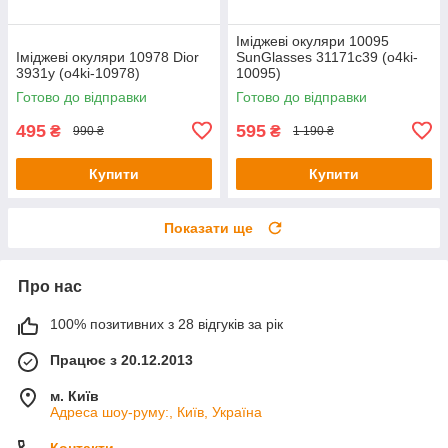
Іміджеві окуляри 10095
Іміджеві окуляри 10978 Dior
SunGlasses 31171c39 (o4ki-
3931y (o4ki-10978)
10095)
Готово до відправки
Готово до відправки
495
595
₴
₴
990 ₴
1 190 ₴
Купити
Купити
Показати ще
Про нас
100% позитивних з 28 відгуків за рік
Працює з 20.12.2013
м. Київ
Адреса шоу-руму:, Київ, Україна
Контакти