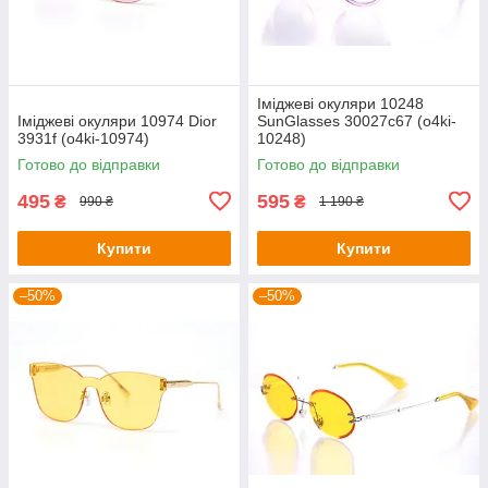
Іміджеві окуляри 10248
Іміджеві окуляри 10974 Dior
SunGlasses 30027c67 (o4ki-
3931f (o4ki-10974)
10248)
Готово до відправки
Готово до відправки
495
595
₴
₴
990 ₴
1 190 ₴
Купити
Купити
–50%
–50%