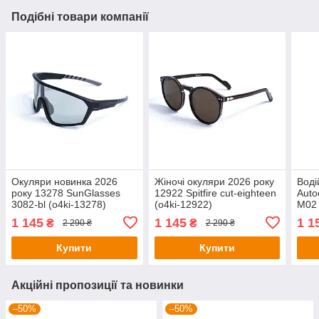
Подібні товари компанії
Окуляри новинка 2026
Жіночі окуляри 2026 року
Воді
року 13278 SunGlasses
12922 Spitfire cut-eighteen
Auto
3082-bl (o4ki-13278)
(o4ki-12922)
M02 
1 145
1 145
1 1
₴
₴
2 290 ₴
2 290 ₴
Купити
Купити
Акційні пропозиції та новинки
–50%
–50%