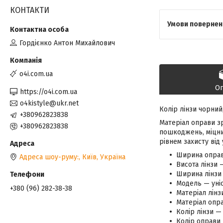
КОНТАКТИ
Гордієнко Антон Михайлович
o4i.com.ua
О
https://o4i.com.ua
o4kistyle@ukr.net
Колір лінзи чорний
+380962823838
Матеріал оправи зр
+380962823838
пошкоджень, міцний
рівнем захисту від
Ширина оправ
Адреса шоу-руму:, Київ, Україна
Висота лінзи 
Ширина лінзи 
Модель — уніс
+380 (96) 282-38-38
Матеріал лінз
Матеріал опра
Колір лінзи —
Колір оправи