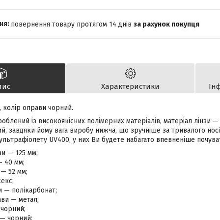
повернення товару протягом 14 днів
за рахунок покупця
пис
Характеристики
Ін
, колір оправи чорний.
облений із високоякісних полімерних матеріалів, матеріал лінзи — 
, завдяки йому вага виробу нижча, що зручніше за тривалого носін
 ультрафіолету UV400, у них Ви будете набагато впевненіше почува
и — 125 мм;
— 40 мм;
— 52 мм;
екс;
и — полікарбонат;
ви — метал;
 чорний;
 — чорний;