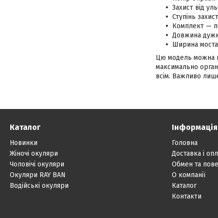
Захист від ул
Ступінь захис
Комплект — п
Довжина дужк
Ширина моста
Цю модель можна на
максимально органі
всім. Важливо лише
Каталог
Інформація
Новинки
Головна
Жіночі окуляри
Доставка і опл
Чоловічі окуляри
Обмен та пов
Окуляри RAY BAN
О компанії
Водійські окуляри
Каталог
Контакти