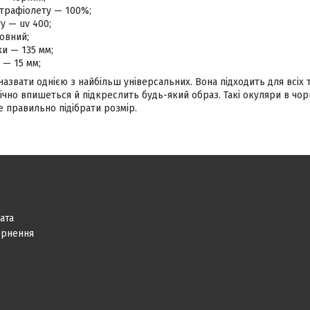
ьтрафіолету — 100%;
ту — uv 400;
овний;
и — 135 мм;
 — 15 мм;
звати однією з найбільш універсальних. Вона підходить для всіх т
чно впишеться й підкреслить будь-який образ. Такі окуляри в чор
 правильно підібрати розмір.
ата
ернення