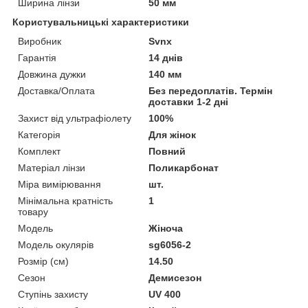
Ширина лінзи
50 мм
Користувальницькі характеристики
Виробник
Svnx
Гарантія
14 днів
Довжина дужки
140 мм
Доставка/Оплата
Без передоплатів. Термін
доставки 1-2 дні
Захист від ультрафіолету
100%
Категорія
Для жінок
Комплект
Повний
Матеріал лінзи
Поликарбонат
Міра вимірювання
шт.
Мінімальна кратність
1
товару
Мoдель
Жіноча
Модель окулярів
sg6056-2
Розмір (см)
14.50
Сезон
Демисезон
Ступінь захисту
UV 400