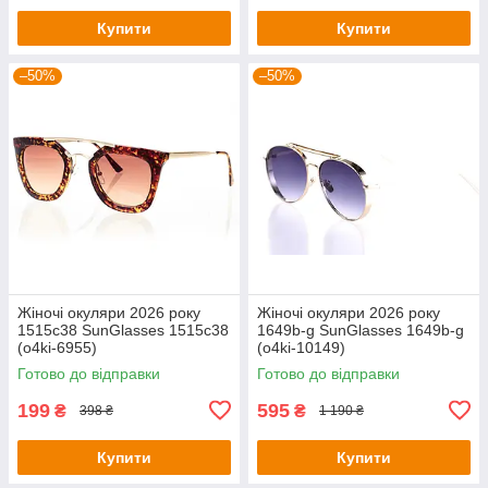
Купити
Купити
–50%
–50%
Жіночі окуляри 2026 року
Жіночі окуляри 2026 року
1515c38 SunGlasses 1515c38
1649b-g SunGlasses 1649b-g
(o4ki-6955)
(o4ki-10149)
Готово до відправки
Готово до відправки
199
595
₴
₴
398 ₴
1 190 ₴
Купити
Купити