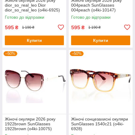
Жіночі окуляри 2026 року
Жіночі окуляри 2026 року
dior_so_real_leo Dior
004peach SunGlasses
dior_so_real_leo (o4ki-6925)
004peach (o4ki-10147)
Готово до відправки
Готово до відправки
595
595
₴
₴
1 190 ₴
1 190 ₴
Купити
Купити
–50%
–50%
Жіночі окуляри 2026 року
Жіночі сонцезахисні окуляри
1922brown SunGlasses
SunGlasses 1540c21 (o4ki-
1922brown (o4ki-10075)
6928)