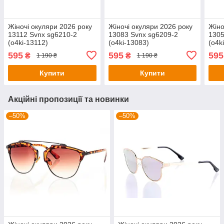
Жіночі окуляри 2026 року
Жіночі окуляри 2026 року
Жіно
13112 Svnx sg6210-2
13083 Svnx sg6209-2
1305
(o4ki-13112)
(o4ki-13083)
(o4k
595
595
595
₴
₴
1 190 ₴
1 190 ₴
Купити
Купити
Акційні пропозиції та новинки
–50%
–50%