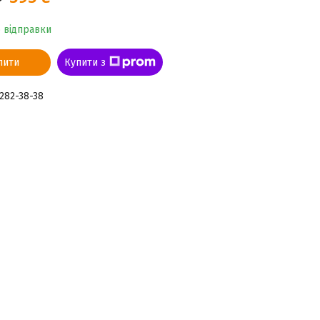
о відправки
пити
Купити з
 282-38-38