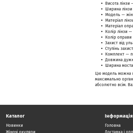
Висота лінзи 
Ширина лінзи 
Модель — жін
Матеріал лінз
Матеріал опра
Колір лінзи —
Колір оправи
Захист від ул
Ступінь захис
Комплект — п
Довжина дужк
Ширина моста
Цю модель можна на
максимально органі
абсолютно всім. В
Каталог
Інформація
Новинки
Головна
Жіночі окуляри
Доставка і опл