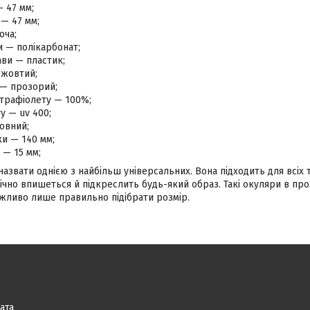
— 47 мм;
— 47 мм;
оча;
и — полікарбонат;
ви — пластик;
 жовтий;
 — прозорий;
ьтрафіолету — 100%;
ту — uv 400;
овний;
и — 140 мм;
 — 15 мм;
звати однією з найбільш універсальних. Вона підходить для всіх т
чно впишеться й підкреслить будь-який образ. Такі окуляри в проз
ажливо лише правильно підібрати розмір.
ата