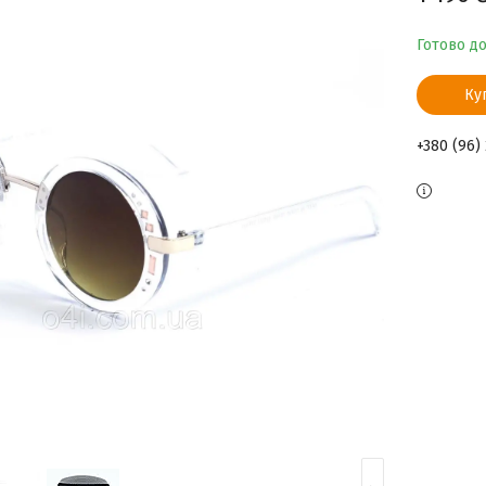
Готово д
Ку
+380 (96)