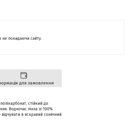
р не покидаючи сайту.
формація для замовлення
полікарбонат, стійкий до
ня. Водночас лінза зі 100%
е відчувати в яскравий сонячний