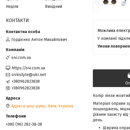
Неділя
Вихідний
КОНТАКТИ
У компанії підк
Гордієнко Антон Михайлович
o4i.com.ua
https://o4i.com.ua
o4kistyle@ukr.net
+380962823838
О
+380962823838
Колір лінзи жовтий
Матеріал оправи зр
Адреса шоу-руму:, Київ, Україна
пошкоджень, міцний
рівнем захисту від
день.
+380 (96) 282-38-38
Ширина оправ