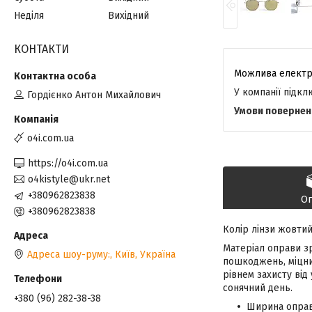
Неділя
Вихідний
КОНТАКТИ
У компанії підк
Гордієнко Антон Михайлович
o4i.com.ua
https://o4i.com.ua
o4kistyle@ukr.net
+380962823838
О
+380962823838
Колір лінзи жовтий
Матеріал оправи зр
Адреса шоу-руму:, Київ, Україна
пошкоджень, міцний
рівнем захисту від
сонячний день.
+380 (96) 282-38-38
Ширина оправ