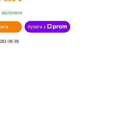
о відправки
пити
Купити з
 282-38-38