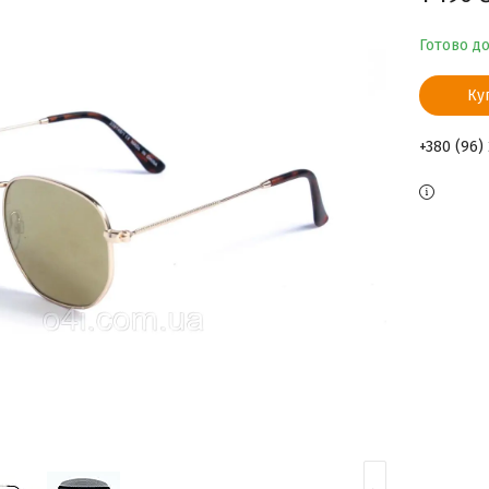
Готово д
Ку
+380 (96)