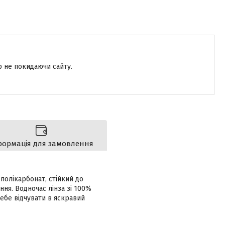
р не покидаючи сайту.
формація для замовлення
полікарбонат, стійкий до
ня. Водночас лінза зі 100%
себе відчувати в яскравий