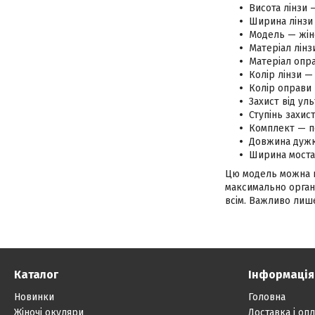
Висота лінзи 
Ширина лінзи 
Модель — жін
Матеріал лінз
Матеріал опра
Колір лінзи —
Колір оправи 
Захист від ул
Ступінь захис
Комплект — п
Довжина дужк
Ширина моста
Цю модель можна на
максимально органі
всім. Важливо лише
Каталог
Інформація
Новинки
Головна
Жіночі окуляри
Доставка і опл