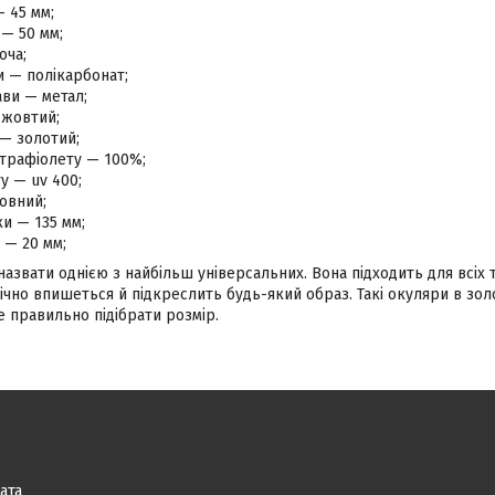
— 45 мм;
— 50 мм;
оча;
и — полікарбонат;
ви — метал;
 жовтий;
— золотий;
ьтрафіолету — 100%;
ту — uv 400;
овний;
и — 135 мм;
 — 20 мм;
звати однією з найбільш універсальних. Вона підходить для всіх т
чно впишеться й підкреслить будь-який образ. Такі окуляри в золо
 правильно підібрати розмір.
ата