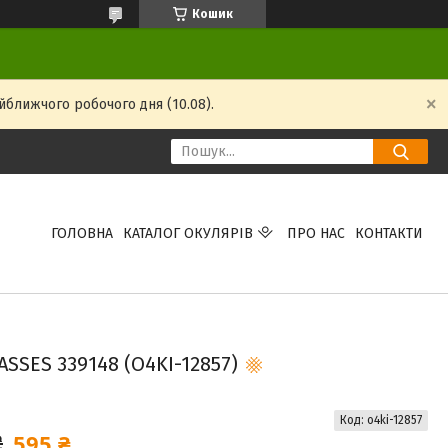
Кошик
йближчого робочого дня (10.08).
ГОЛОВНА
КАТАЛОГ ОКУЛЯРІВ
ПРО НАС
КОНТАКТИ
SSES 339148 (O4KI-12857)
Код:
o4ki-12857
595 ₴
₴