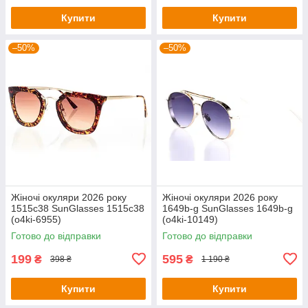
Купити
Купити
–50%
–50%
Жіночі окуляри 2026 року
Жіночі окуляри 2026 року
1515c38 SunGlasses 1515c38
1649b-g SunGlasses 1649b-g
(o4ki-6955)
(o4ki-10149)
Готово до відправки
Готово до відправки
199
595
₴
₴
398 ₴
1 190 ₴
Купити
Купити