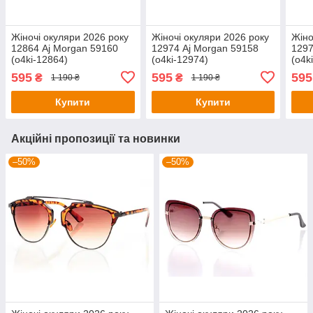
Жіночі окуляри 2026 року
Жіночі окуляри 2026 року
Жіно
12864 Aj Morgan 59160
12974 Aj Morgan 59158
1297
(o4ki-12864)
(o4ki-12974)
(o4k
595
595
595
₴
₴
1 190 ₴
1 190 ₴
Купити
Купити
Акційні пропозиції та новинки
–50%
–50%