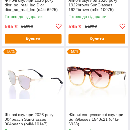
Жіночі окуляри 2026 року
Жіночі окуляри 2026 року
dior_so_real_leo Dior
1922brown SunGlasses
dior_so_real_leo (o4ki-6925)
1922brown (o4ki-10075)
Готово до відправки
Готово до відправки
595
595
₴
₴
1 190 ₴
1 190 ₴
Купити
Купити
–50%
–50%
Жіночі окуляри 2026 року
Жіночі сонцезахисні окуляри
004peach SunGlasses
SunGlasses 1540c21 (o4ki-
004peach (o4ki-10147)
6928)