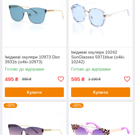
Іміджеві окуляри 10242
Іміджеві окуляри 10973 Dior
SunGlasses 5971blue (o4ki-
3931b (o4ki-10973)
10242)
Готово до відправки
Готово до відправки
495
595
₴
₴
990 ₴
1 190 ₴
Купити
Купити
–50%
–50%