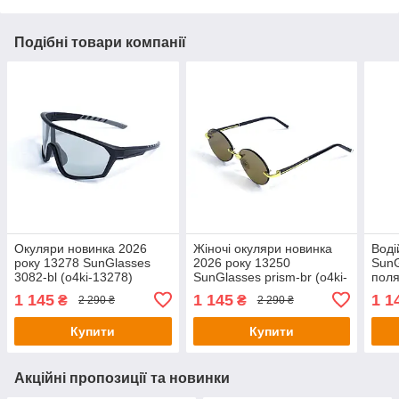
Подібні товари компанії
Окуляри новинка 2026
Жіночі окуляри новинка
Воді
року 13278 SunGlasses
2026 року 13250
SunG
3082-bl (o4ki-13278)
SunGlasses prism-br (o4ki-
поля
13250)
1249
1 145
1 145
1 1
₴
₴
2 290 ₴
2 290 ₴
Купити
Купити
Акційні пропозиції та новинки