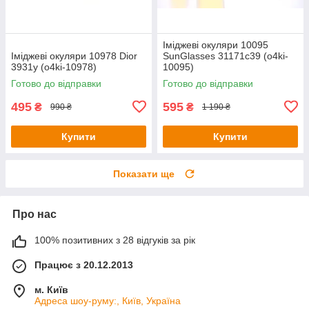
Іміджеві окуляри 10095
Іміджеві окуляри 10978 Dior
SunGlasses 31171c39 (o4ki-
3931y (o4ki-10978)
10095)
Готово до відправки
Готово до відправки
495
595
₴
₴
990 ₴
1 190 ₴
Купити
Купити
Показати ще
Про нас
100% позитивних з 28 відгуків за рік
Працює з 20.12.2013
м. Київ
Адреса шоу-руму:, Київ, Україна