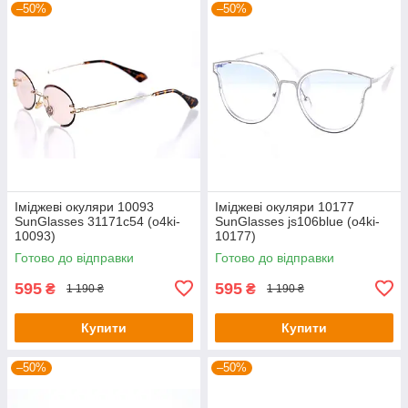
–50%
–50%
Іміджеві окуляри 10093
Іміджеві окуляри 10177
SunGlasses 31171c54 (o4ki-
SunGlasses js106blue (o4ki-
10093)
10177)
Готово до відправки
Готово до відправки
595
595
₴
₴
1 190 ₴
1 190 ₴
Купити
Купити
–50%
–50%