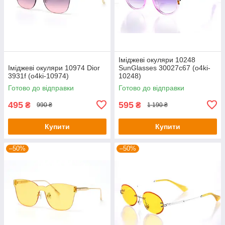
Іміджеві окуляри 10248
Іміджеві окуляри 10974 Dior
SunGlasses 30027c67 (o4ki-
3931f (o4ki-10974)
10248)
Готово до відправки
Готово до відправки
495
595
₴
₴
990 ₴
1 190 ₴
Купити
Купити
–50%
–50%