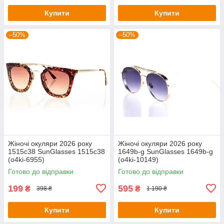
Купити
Купити
–50%
–50%
Жіночі окуляри 2026 року
Жіночі окуляри 2026 року
1515c38 SunGlasses 1515c38
1649b-g SunGlasses 1649b-g
(o4ki-6955)
(o4ki-10149)
Готово до відправки
Готово до відправки
199
595
₴
₴
398 ₴
1 190 ₴
Купити
Купити