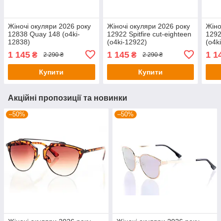
Жіночі окуляри 2026 року
Жіночі окуляри 2026 року
Жіно
12838 Quay 148 (o4ki-
12922 Spitfire cut-eighteen
12923
12838)
(o4ki-12922)
(o4k
1 145
1 145
1 1
₴
₴
2 290 ₴
2 290 ₴
Купити
Купити
Акційні пропозиції та новинки
–50%
–50%