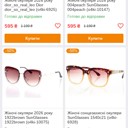
Жіночі окуляри 2026 року
Жіночі окуляри 2026 року
dior_so_real_leo Dior
004peach SunGlasses
dior_so_real_leo (o4ki-6925)
004peach (o4ki-10147)
Готово до відправки
Готово до відправки
595
595
₴
₴
1 190 ₴
1 190 ₴
Купити
Купити
–50%
–50%
Жіночі окуляри 2026 року
Жіночі сонцезахисні окуляри
1922brown SunGlasses
SunGlasses 1540c21 (o4ki-
1922brown (o4ki-10075)
6928)