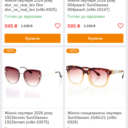
Жіночі окуляри 2026 року
Жіночі окуляри 2026 року
dior_so_real_leo Dior
004peach SunGlasses
dior_so_real_leo (o4ki-6925)
004peach (o4ki-10147)
Готово до відправки
Готово до відправки
595
595
₴
₴
1 190 ₴
1 190 ₴
Купити
Купити
–50%
–50%
Жіночі окуляри 2026 року
Жіночі сонцезахисні окуляри
1922brown SunGlasses
SunGlasses 1540c21 (o4ki-
1922brown (o4ki-10075)
6928)