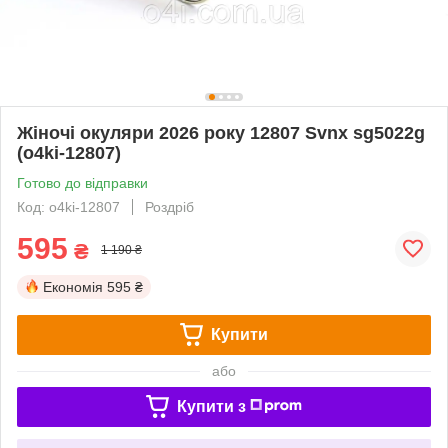
Жіночі окуляри 2026 року 12807 Svnx sg5022g
(o4ki-12807)
Готово до відправки
Код: o4ki-12807
Роздріб
595
₴
1 190 ₴
Економія
595 ₴
Купити
або
Купити з