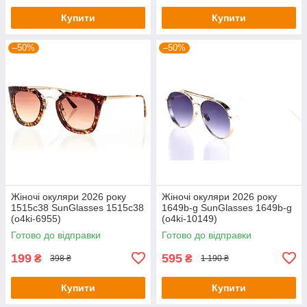
Купити
Купити
–50%
–50%
Жіночі окуляри 2026 року
Жіночі окуляри 2026 року
1515c38 SunGlasses 1515c38
1649b-g SunGlasses 1649b-g
(o4ki-6955)
(o4ki-10149)
Готово до відправки
Готово до відправки
199
595
₴
₴
398 ₴
1 190 ₴
Купити
Купити