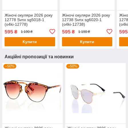
Жіночі окуляри 2026 року
Жіночі окуляри 2026 року
Жіно
12778 Svnx sg5018-1
12738 Svnx sg6020-1
1278
(o4ki-12778)
(o4ki-12738)
(o4k
595
595
595
₴
₴
1 190 ₴
1 190 ₴
Купити
Купити
Акційні пропозиції та новинки
–50%
–50%