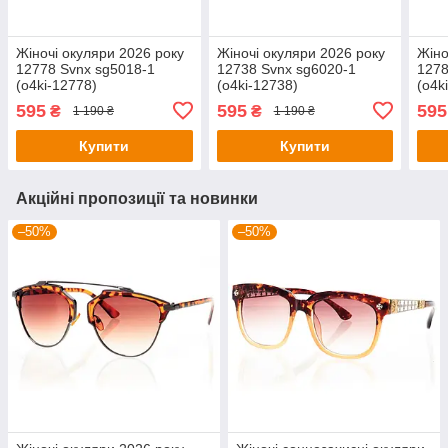
Жіночі окуляри 2026 року
Жіночі окуляри 2026 року
Жіно
12778 Svnx sg5018-1
12738 Svnx sg6020-1
1278
(o4ki-12778)
(o4ki-12738)
(o4k
595
595
595
₴
₴
1 190 ₴
1 190 ₴
Купити
Купити
Акційні пропозиції та новинки
–50%
–50%