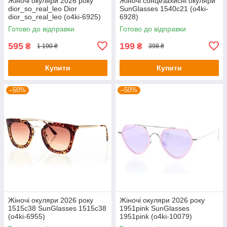
Жіночі окуляри 2026 року
Жіночі сонцезахисні окуляри
dior_so_real_leo Dior
SunGlasses 1540c21 (o4ki-
dior_so_real_leo (o4ki-6925)
6928)
Готово до відправки
Готово до відправки
595
199
₴
₴
1 190 ₴
398 ₴
Купити
Купити
–50%
–50%
Жіночі окуляри 2026 року
Жіночі окуляри 2026 року
1515c38 SunGlasses 1515c38
1951pink SunGlasses
(o4ki-6955)
1951pink (o4ki-10079)