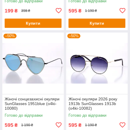
Готово до відправки
Готово до відправки
199
595
₴
₴
398 ₴
1 190 ₴
Купити
Купити
–50%
–50%
Жіночі сонцезахисні окуляри
Жіночі окуляри 2026 року
SunGlasses 1951blue (o4ki-
1913b SunGlasses 1913b
10080)
(o4ki-10082)
Готово до відправки
Готово до відправки
595
595
₴
₴
1 190 ₴
1 190 ₴