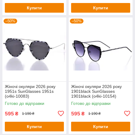
Купити
Купити
–50%
–50%
Жіночі окуляри 2026 року
Жіночі окуляри 2026 року
1951s SunGlasses 1951s
1901black SunGlasses
(o4ki-10083)
1901black (o4ki-10154)
Готово до відправки
Готово до відправки
595
595
₴
₴
1 190 ₴
1 190 ₴
Купити
Купити