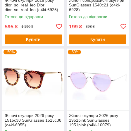
Жіночі окуляри 2026 року
Жіночі сонцезахисні окуляри
dior_so_real_leo Dior
SunGlasses 1540c21 (o4ki-
dior_so_real_leo (o4ki-6925)
6928)
Готово до відправки
Готово до відправки
595
199
₴
₴
1 190 ₴
398 ₴
Купити
Купити
–50%
–50%
Жіночі окуляри 2026 року
Жіночі окуляри 2026 року
1515c38 SunGlasses 1515c38
1951pink SunGlasses
(o4ki-6955)
1951pink (o4ki-10079)