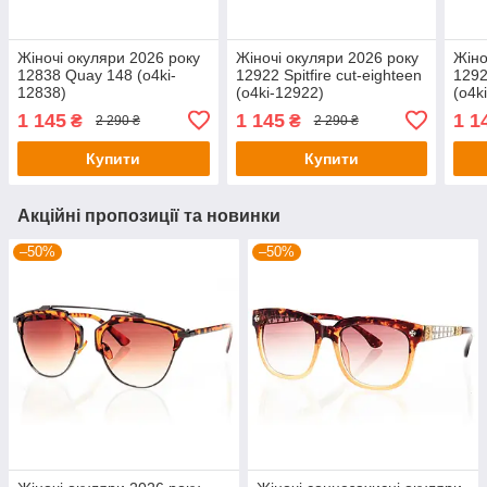
Жіночі окуляри 2026 року
Жіночі окуляри 2026 року
Жіно
12838 Quay 148 (o4ki-
12922 Spitfire cut-eighteen
12923
12838)
(o4ki-12922)
(o4k
1 145
1 145
1 1
₴
₴
2 290 ₴
2 290 ₴
Купити
Купити
Акційні пропозиції та новинки
–50%
–50%