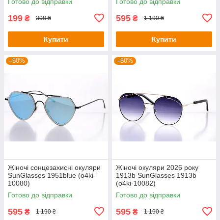
Готово до відправки
Готово до відправки
199
595
₴
₴
398 ₴
1 190 ₴
Купити
Купити
–50%
–50%
Жіночі сонцезахисні окуляри
Жіночі окуляри 2026 року
SunGlasses 1951blue (o4ki-
1913b SunGlasses 1913b
10080)
(o4ki-10082)
Готово до відправки
Готово до відправки
595
595
₴
₴
1 190 ₴
1 190 ₴