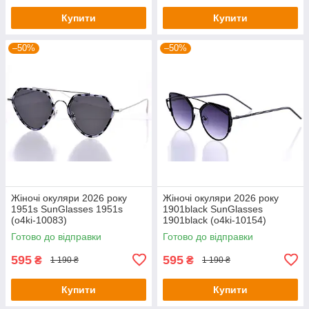
Купити
Купити
–50%
–50%
Жіночі окуляри 2026 року
Жіночі окуляри 2026 року
1951s SunGlasses 1951s
1901black SunGlasses
(o4ki-10083)
1901black (o4ki-10154)
Готово до відправки
Готово до відправки
595
595
₴
₴
1 190 ₴
1 190 ₴
Купити
Купити