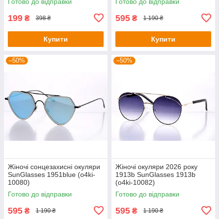
Готово до відправки
Готово до відправки
199
595
₴
₴
398 ₴
1 190 ₴
Купити
Купити
–50%
–50%
Жіночі сонцезахисні окуляри
Жіночі окуляри 2026 року
SunGlasses 1951blue (o4ki-
1913b SunGlasses 1913b
10080)
(o4ki-10082)
Готово до відправки
Готово до відправки
595
595
₴
₴
1 190 ₴
1 190 ₴