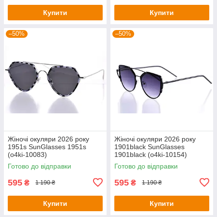
Купити
Купити
–50%
–50%
Жіночі окуляри 2026 року
Жіночі окуляри 2026 року
1951s SunGlasses 1951s
1901black SunGlasses
(o4ki-10083)
1901black (o4ki-10154)
Готово до відправки
Готово до відправки
595
595
₴
₴
1 190 ₴
1 190 ₴
Купити
Купити