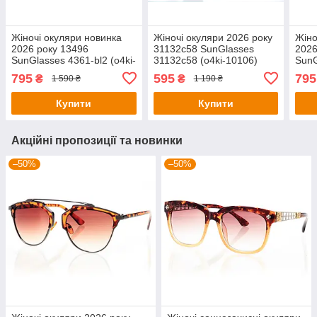
Жіночі окуляри новинка
Жіночі окуляри 2026 року
Жіно
2026 року 13496
31132с58 SunGlasses
2026
SunGlasses 4361-bl2 (o4ki-
31132с58 (o4ki-10106)
SunG
13496)
1342
795
595
795
₴
₴
1 590 ₴
1 190 ₴
Купити
Купити
Акційні пропозиції та новинки
–50%
–50%