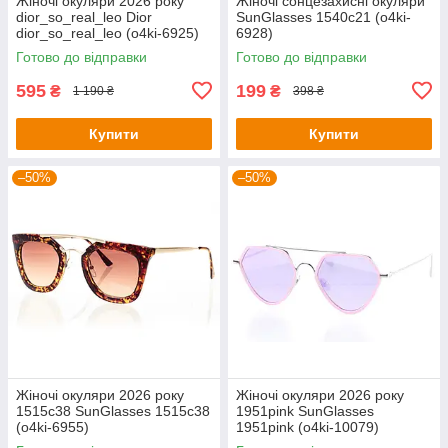
Жіночі окуляри 2026 року
Жіночі сонцезахисні окуляри
dior_so_real_leo Dior
SunGlasses 1540c21 (o4ki-
dior_so_real_leo (o4ki-6925)
6928)
Готово до відправки
Готово до відправки
595
199
₴
₴
1 190 ₴
398 ₴
Купити
Купити
–50%
–50%
Жіночі окуляри 2026 року
Жіночі окуляри 2026 року
1515c38 SunGlasses 1515c38
1951pink SunGlasses
(o4ki-6955)
1951pink (o4ki-10079)