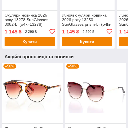
Окуляри новинка 2026
Жіночі окуляри новинка
Жіно
року 13278 SunGlasses
2026 року 13250
2026
3082-bl (o4ki-13278)
SunGlasses prism-br (o4ki-
SunG
13250)
1325
1 145
1 145
1 1
₴
₴
2 290 ₴
2 290 ₴
Купити
Купити
Акційні пропозиції та новинки
–50%
–50%