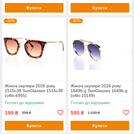
Купити
Купити
–50%
–50%
Жіночі окуляри 2026 року
Жіночі окуляри 2026 року
1515c38 SunGlasses 1515c38
1649b-g SunGlasses 1649b-g
(o4ki-6955)
(o4ki-10149)
Готово до відправки
Готово до відправки
199
595
₴
₴
398 ₴
1 190 ₴
Купити
Купити