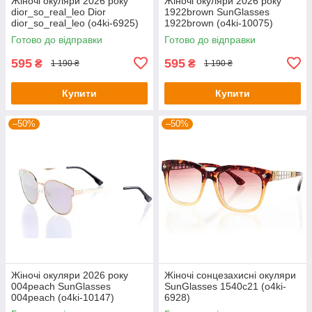
Жіночі окуляри 2026 року
Жіночі окуляри 2026 року
dior_so_real_leo Dior
1922brown SunGlasses
dior_so_real_leo (o4ki-6925)
1922brown (o4ki-10075)
Готово до відправки
Готово до відправки
595
595
₴
₴
1 190 ₴
1 190 ₴
Купити
Купити
–50%
–50%
Жіночі окуляри 2026 року
Жіночі сонцезахисні окуляри
004peach SunGlasses
SunGlasses 1540c21 (o4ki-
004peach (o4ki-10147)
6928)