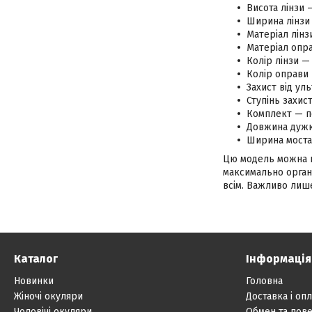
Висота лінзи 
Ширина лінзи 
Матеріал лінз
Матеріал опра
Колір лінзи —
Колір оправи
Захист від ул
Ступінь захис
Комплект — п
Довжина дужк
Ширина моста
Цю модель можна на
максимально органі
всім. Важливо лише
Каталог
Інформація
Новинки
Головна
Жіночі окуляри
Доставка і опл
Чоловічі окуляри
Обмен та пов