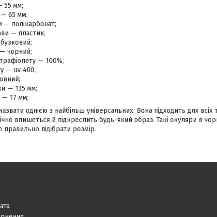
— 55 мм;
— 65 мм;
и — полікарбонат;
ви — пластик;
 бузковий;
 — чорний;
ьтрафіолету — 100%;
ту — uv 400;
овний;
и — 135 мм;
 — 17 мм;
звати однією з найбільш універсальних. Вона підходить для всіх т
чно впишеться й підкреслить будь-який образ. Такі окуляри в чор
 правильно підібрати розмір.
ата
ернення