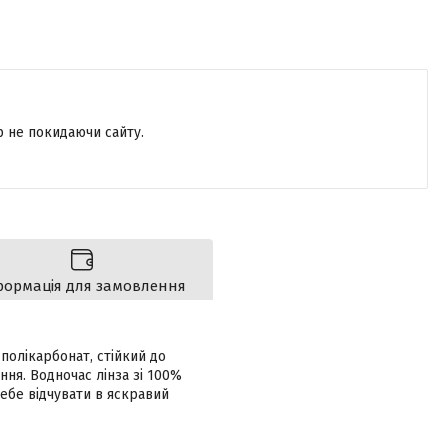
р не покидаючи сайту.
формація для замовлення
полікарбонат, стійкий до
ня. Водночас лінза зі 100%
себе відчувати в яскравий