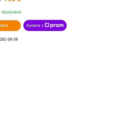
о відправки
пити
Купити з
 282-38-38