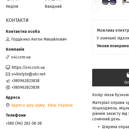
Неділя
Вихідний
КОНТАКТИ
У компанії підк
Гордієнко Антон Михайлович
o4i.com.ua
https://o4i.com.ua
o4kistyle@ukr.net
+380962823838
О
+380962823838
Колір лінзи бузков
Матеріал оправи зр
Адреса шоу-руму:, Київ, Україна
пошкоджень, міцний
рівнем захисту від
сонячний день.
+380 (96) 282-38-38
Ширина оправ