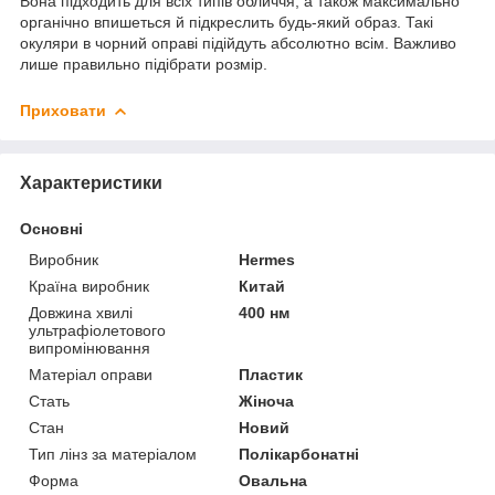
Вона підходить для всіх типів обличчя, а також максимально
органічно впишеться й підкреслить будь-який образ. Такі
окуляри в чорний оправі підійдуть абсолютно всім. Важливо
лише правильно підібрати розмір.
Приховати
Характеристики
Основні
Виробник
Hermes
Країна виробник
Китай
Довжина хвилі
400 нм
ультрафіолетового
випромінювання
Матеріал оправи
Пластик
Стать
Жіноча
Стан
Новий
Тип лінз за матеріалом
Полікарбонатні
Форма
Овальна