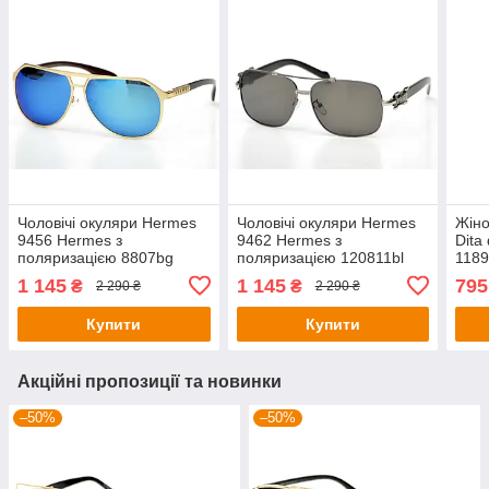
Чоловічі окуляри Hermes
Чоловічі окуляри Hermes
Жіно
9456 Hermes з
9462 Hermes з
Dita 
поляризацією 8807bg
поляризацією 120811bl
1189
(o4ki-9456)
(o4ki-9462)
1 145
1 145
795
₴
₴
2 290 ₴
2 290 ₴
Купити
Купити
Акційні пропозиції та новинки
–50%
–50%