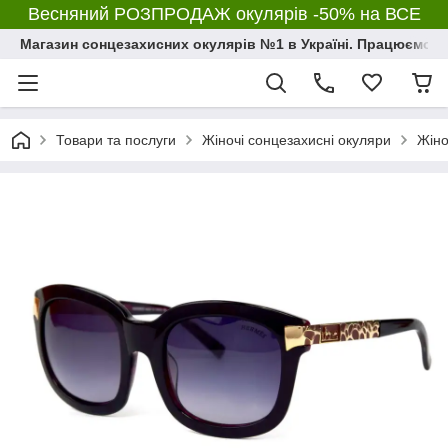
Весняний РОЗПРОДАЖ окулярів -50% на ВСЕ
Магазин сонцезахисних окулярів №1 в Україні. Працюємо з 2
Товари та послуги
Жіночі сонцезахисні окуляри
Жіно