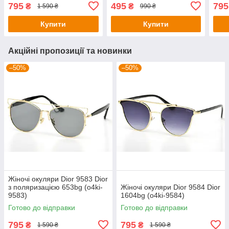
795
495
795
₴
₴
1 590 ₴
990 ₴
Купити
Купити
Акційні пропозиції та новинки
–50%
–50%
Жіночі окуляри Dior 9583 Dior
з поляризацією 653bg (o4ki-
Жіночі окуляри Dior 9584 Dior
9583)
1604bg (o4ki-9584)
Готово до відправки
Готово до відправки
795
795
₴
₴
1 590 ₴
1 590 ₴