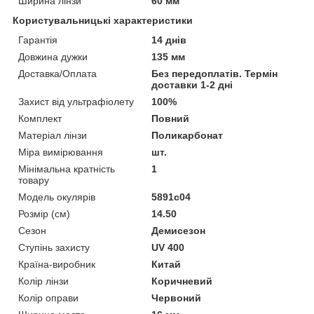
Ширина лінзи
60 мм
Користувальницькі характеристики
Гарантія
14 днів
Довжина дужки
135 мм
Доставка/Оплата
Без передоплатів. Термін
доставки 1-2 дні
Захист від ультрафіолету
100%
Комплект
Повний
Матеріал лінзи
Поликарбонат
Міра вимірювання
шт.
Мінімальна кратність
1
товару
Модель окулярів
5891с04
Розмір (см)
14.50
Сезон
Демисезон
Ступінь захисту
UV 400
Країна-виробник
Китай
Колір лінзи
Коричневий
Колір оправи
Червоний