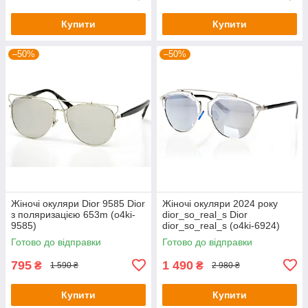
Купити
Купити
–50%
–50%
Жіночі окуляри Dior 9585 Dior
Жіночі окуляри 2024 року
з поляризацією 653m (o4ki-
dior_so_real_s Dior
9585)
dior_so_real_s (o4ki-6924)
Готово до відправки
Готово до відправки
795
1 490
₴
₴
1 590 ₴
2 980 ₴
Купити
Купити