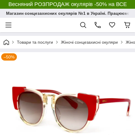
Весняний РОЗПРОДАЖ окулярів -50% на ВСЕ
Магазин сонцезахисних окулярів №1 в Україні. Працюємо з 2
Товари та послуги
Жіночі сонцезахисні окуляри
Жіно
–50%