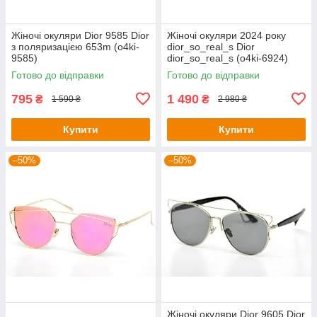
Жіночі окуляри Dior 9585 Dior
Жіночі окуляри 2024 року
з поляризацією 653m (o4ki-
dior_so_real_s Dior
9585)
dior_so_real_s (o4ki-6924)
Готово до відправки
Готово до відправки
795
1 490
₴
₴
1 590 ₴
2 980 ₴
Купити
Купити
–50%
–50%
Жіночі окуляри Dior 9605 Dior