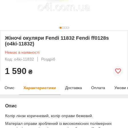
Жіночі окуляри Fendi 11832 Fendi ff0128s
(o4ki-11832)
Немає в наявності
Код: o4ki-11832
Роздріб
1 590
₴
Опис
Характеристики
Доставка
Оплата
Умови 
Опис
Колір лінзи коричневий, колір оправи бежевий.
Матеріал оправи зроблений із високоякісних полімерних