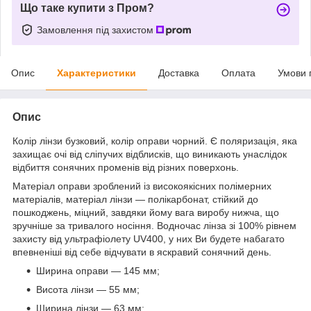
Що таке купити з Пром?
Замовлення під захистом
Опис
Характеристики
Доставка
Оплата
Умови 
Опис
Колір лінзи бузковий, колір оправи чорний. Є поляризація, яка
захищає очі від сліпучих відблисків, що виникають унаслідок
відбиття сонячних променів від різних поверхонь.
Матеріал оправи зроблений із високоякісних полімерних
матеріалів, матеріал лінзи — полікарбонат, стійкий до
пошкоджень, міцний, завдяки йому вага виробу нижча, що
зручніше за тривалого носіння. Водночас лінза зі 100% рівнем
захисту від ультрафіолету UV400, у них Ви будете набагато
впевненіші від себе відчувати в яскравий сонячний день.
Ширина оправи — 145 мм;
Висота лінзи — 55 мм;
Ширина лінзи — 63 мм;