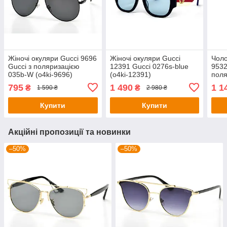
Жіночі окуляри Gucci 9696
Жіночі окуляри Gucci
Чоло
Gucci з поляризацією
12391 Gucci 0276s-blue
9532
035b-W (o4ki-9696)
(o4ki-12391)
поля
(o4k
795
1 490
1 1
₴
₴
1 590 ₴
2 980 ₴
Купити
Купити
Акційні пропозиції та новинки
–50%
–50%