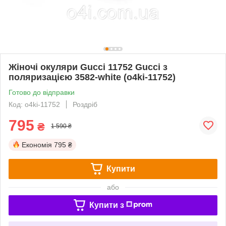
Жіночі окуляри Gucci 11752 Gucci з
поляризацією 3582-white (o4ki-11752)
Готово до відправки
Код: o4ki-11752
Роздріб
795
₴
1 590 ₴
Економія
795 ₴
Купити
або
Купити з