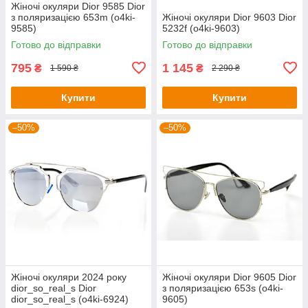
Жіночі окуляри Dior 9585 Dior
з поляризацією 653m (o4ki-
Жіночі окуляри Dior 9603 Dior
9585)
5232f (o4ki-9603)
Готово до відправки
Готово до відправки
795
1 145
₴
₴
1 590 ₴
2 290 ₴
Купити
Купити
–50%
–50%
Жіночі окуляри 2024 року
Жіночі окуляри Dior 9605 Dior
dior_so_real_s Dior
з поляризацією 653s (o4ki-
dior_so_real_s (o4ki-6924)
9605)