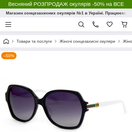
Весняний РОЗПРОДАЖ окулярів -50% на ВСЕ
Магазин сонцезахисних окулярів №1 в Україні. Працюємо з 2
Товари та послуги
Жіночі сонцезахисні окуляри
Жіно
–50%