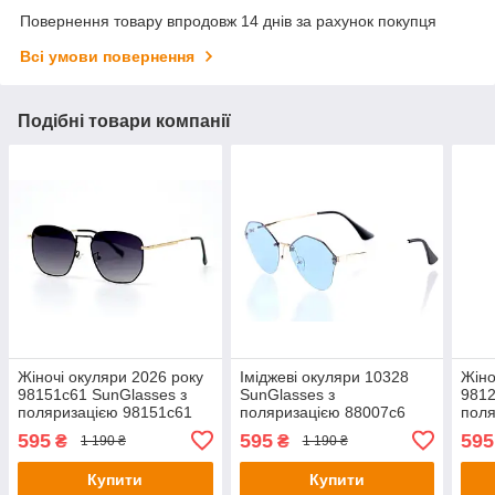
Повернення товару впродовж 14 днів за рахунок покупця
Всі умови повернення
Подібні товари компанії
Жіночі окуляри 2026 року
Іміджеві окуляри 10328
Жіно
98151c61 SunGlasses з
SunGlasses з
9812
поляризацією 98151c61
поляризацією 88007c6
поля
(o4ki-10803)
(o4ki-10328)
(o4k
595
595
595
₴
₴
1 190 ₴
1 190 ₴
Купити
Купити