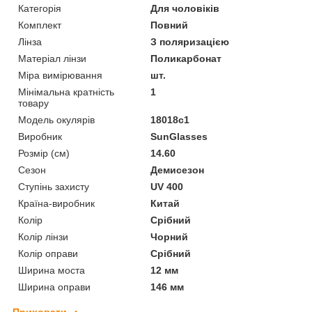
Категорія
Для чоловіків
Комплект
Повний
Лінза
З поляризацією
Матеріал лінзи
Поликарбонат
Міра вимірювання
шт.
Мінімальна кратність
1
товару
Модель окулярів
18018c1
Виробник
SunGlasses
Розмір (см)
14.60
Сезон
Демисезон
Ступінь захисту
UV 400
Країна-виробник
Китай
Колір
Срібний
Колір лінзи
Чорний
Колір оправи
Срібний
Ширина моста
12 мм
Ширина оправи
146 мм
Приховати