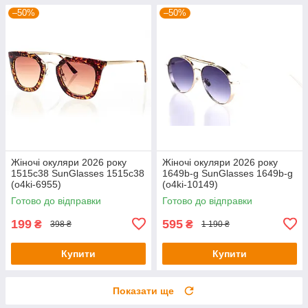
–50%
–50%
Жіночі окуляри 2026 року
Жіночі окуляри 2026 року
1515c38 SunGlasses 1515c38
1649b-g SunGlasses 1649b-g
(o4ki-6955)
(o4ki-10149)
Готово до відправки
Готово до відправки
199
595
₴
₴
398 ₴
1 190 ₴
Купити
Купити
Показати ще