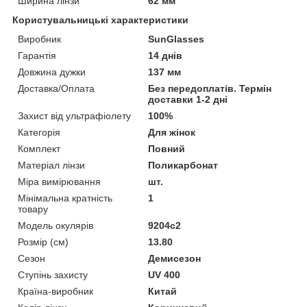
Ширина лінзи
62 мм
Користувальницькі характеристики
Виробник
SunGlasses
Гарантія
14 днів
Довжина дужки
137 мм
Доставка/Оплата
Без передоплатів. Термін
доставки 1-2 дні
Захист від ультрафіолету
100%
Категорія
Для жінок
Комплект
Повний
Матеріал лінзи
Поликарбонат
Міра вимірювання
шт.
Мінімальна кратність
1
товару
Модель окулярів
9204c2
Розмір (см)
13.80
Сезон
Демисезон
Ступінь захисту
UV 400
Країна-виробник
Китай