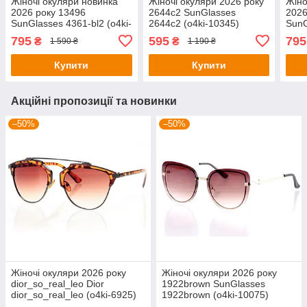
Жіночі окуляри новинка
Жіночі окуляри 2026 року
Жіно
2026 року 13496
2644c2 SunGlasses
2026
SunGlasses 4361-bl2 (o4ki-
2644c2 (o4ki-10345)
SunG
13496)
1342
795
595
795
₴
₴
1 590 ₴
1 190 ₴
Купити
Купити
Акційні пропозиції та новинки
–50%
–50%
Жіночі окуляри 2026 року
Жіночі окуляри 2026 року
dior_so_real_leo Dior
1922brown SunGlasses
dior_so_real_leo (o4ki-6925)
1922brown (o4ki-10075)