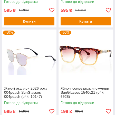
Готово до відправки
Готово до відправки
595
595
₴
₴
1 190 ₴
1 190 ₴
Купити
Купити
–50%
–50%
Жіночі окуляри 2026 року
Жіночі сонцезахисні окуляри
004peach SunGlasses
SunGlasses 1540c21 (o4ki-
004peach (o4ki-10147)
6928)
Готово до відправки
Готово до відправки
595
199
₴
₴
1 190 ₴
398 ₴