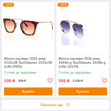
–50%
–50%
Жіночі окуляри 2026 року
Жіночі окуляри 2026 року
1515c38 SunGlasses 1515c38
1649b-g SunGlasses 1649b-g
(o4ki-6955)
(o4ki-10149)
Готово до відправки
Готово до відправки
199
595
₴
₴
398 ₴
1 190 ₴
Купити
Купити
Показати ще