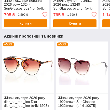
Жіночі окуляри новинка
Жіночі окуляри новинка
Жіно
2026 року 13244
2026 року 13249
2026
SunGlasses 3024-br (o4ki-
SunGlasses oval-br (o4ki-
SunG
13244)
13249)
1325
795
795
1 1
₴
₴
1 590 ₴
1 590 ₴
Купити
Купити
Акційні пропозиції та новинки
–50%
–50%
Жіночі окуляри 2026 року
Жіночі окуляри 2026 року
dior_so_real_leo Dior
1922brown SunGlasses
dior_so_real_leo (o4ki-6925)
1922brown (o4ki-10075)