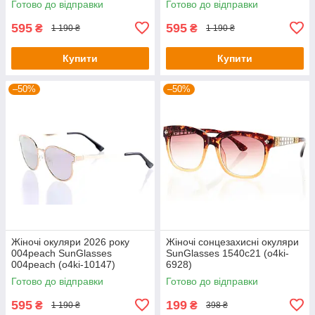
Готово до відправки
Готово до відправки
595
595
₴
₴
1 190 ₴
1 190 ₴
Купити
Купити
–50%
–50%
Жіночі окуляри 2026 року
Жіночі сонцезахисні окуляри
004peach SunGlasses
SunGlasses 1540c21 (o4ki-
004peach (o4ki-10147)
6928)
Готово до відправки
Готово до відправки
595
199
₴
₴
1 190 ₴
398 ₴