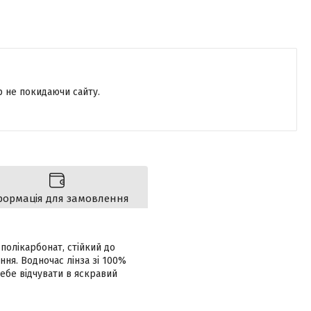
р не покидаючи сайту.
формація для замовлення
полікарбонат, стійкий до
ня. Водночас лінза зі 100%
себе відчувати в яскравий