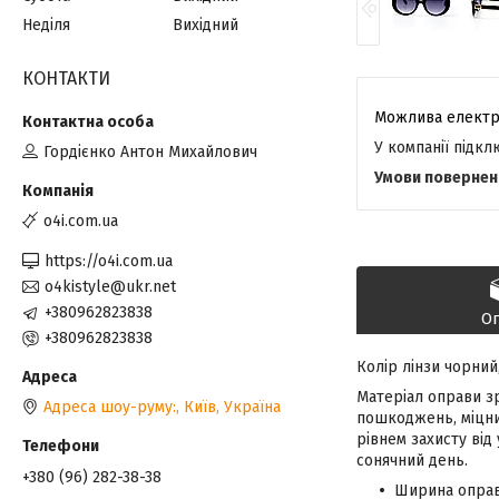
Неділя
Вихідний
КОНТАКТИ
У компанії підк
Гордієнко Антон Михайлович
o4i.com.ua
https://o4i.com.ua
o4kistyle@ukr.net
+380962823838
О
+380962823838
Колір лінзи чорний
Матеріал оправи зр
Адреса шоу-руму:, Київ, Україна
пошкоджень, міцний
рівнем захисту від
сонячний день.
+380 (96) 282-38-38
Ширина оправ