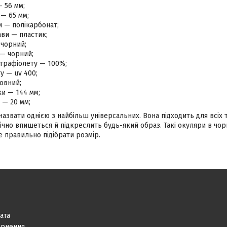
— 56 мм;
— 65 мм;
и — полікарбонат;
ви — пластик;
 чорний;
 — чорний;
ьтрафіолету — 100%;
ту — uv 400;
овний;
и — 144 мм;
 — 20 мм;
звати однією з найбільш універсальних. Вона підходить для всіх т
чно впишеться й підкреслить будь-який образ. Такі окуляри в чор
 правильно підібрати розмір.
ата
ернення