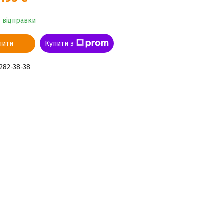
о відправки
пити
Купити з
 282-38-38