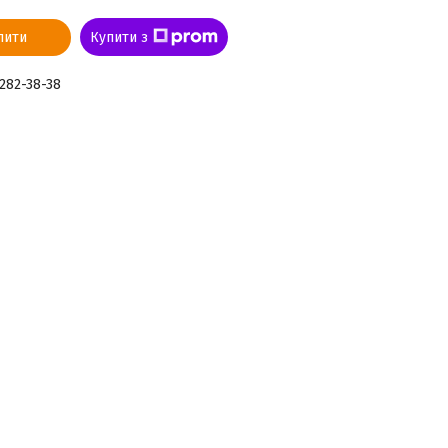
пити
Купити з
 282-38-38