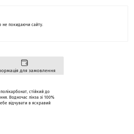
р не покидаючи сайту.
формація для замовлення
полікарбонат, стійкий до
ня. Водночас лінза зі 100%
себе відчувати в яскравий