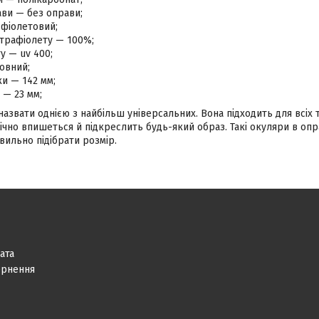
ави — без оправи;
 фіолетовий;
ьтрафіолету — 100%;
ту — uv 400;
овний;
и — 142 мм;
 — 23 мм;
звати однією з найбільш універсальних. Вона підходить для всіх т
чно впишеться й підкреслить будь-який образ. Такі окуляри в опра
ильно підібрати розмір.
ата
ернення