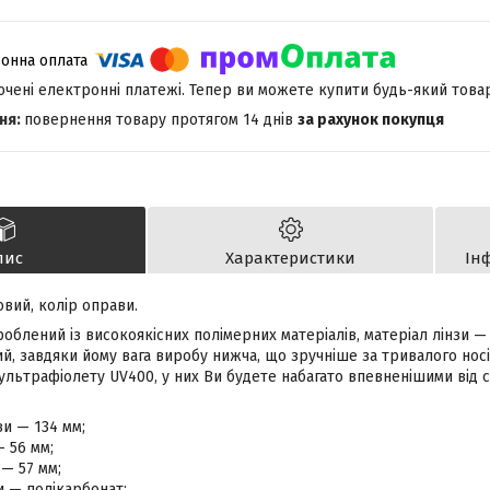
лючені електронні платежі. Тепер ви можете купити будь-який това
повернення товару протягом 14 днів
за рахунок покупця
пис
Характеристики
Ін
овий, колір оправи.
облений із високоякісних полімерних матеріалів, матеріал лінзи — 
, завдяки йому вага виробу нижча, що зручніше за тривалого носін
 ультрафіолету UV400, у них Ви будете набагато впевненішими від 
и — 134 мм;
— 56 мм;
— 57 мм;
и — полікарбонат;