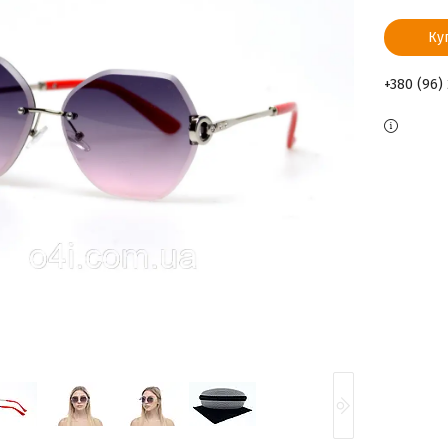
Ку
+380 (96)