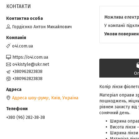
КОНТАКТИ
У компанії підк
Гордієнко Антон Михайлович
o4i.com.ua
https://o4i.com.ua
o4kistyle@ukr.net
+380962823838
О
+380962823838
Колір лінзи фіолет
Матеріал оправи зр
Адреса шоу-руму:, Київ, Україна
пошкоджень, міцний
рівнем захисту від
сонячний день.
+380 (96) 282-38-38
Ширина оправ
Висота лінзи 
Ширина лінзи 
Матеріал лінз