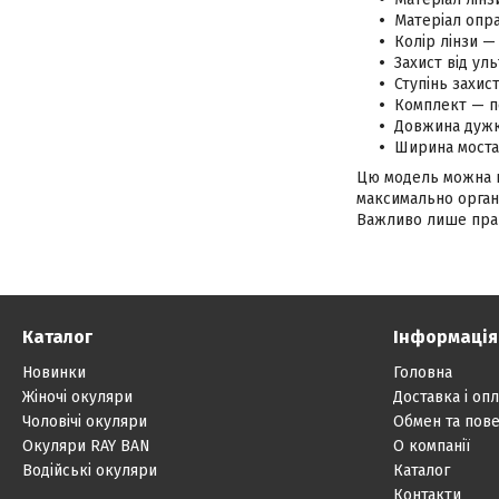
Матеріал опр
Колір лінзи —
Захист від ул
Ступінь захис
Комплект — п
Довжина дужк
Ширина моста
Цю модель можна на
максимально органі
Важливо лише прав
Каталог
Інформація
Новинки
Головна
Жіночі окуляри
Доставка і опл
Чоловічі окуляри
Обмен та пов
Окуляри RAY BAN
О компанії
Водійські окуляри
Каталог
Контакти