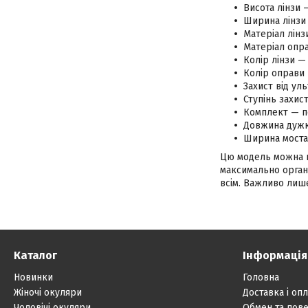
Висота лінзи 
Ширина лінзи 
Матеріал лінз
Матеріал опра
Колір лінзи — 
Колір оправи
Захист від ул
Ступінь захис
Комплект — п
Довжина дужк
Ширина моста
Цю модель можна на
максимально органі
всім. Важливо лише
Каталог
Інформація
Новинки
Головна
Жіночі окуляри
Доставка і опл
Чоловічі окуляри
Обмен та пов