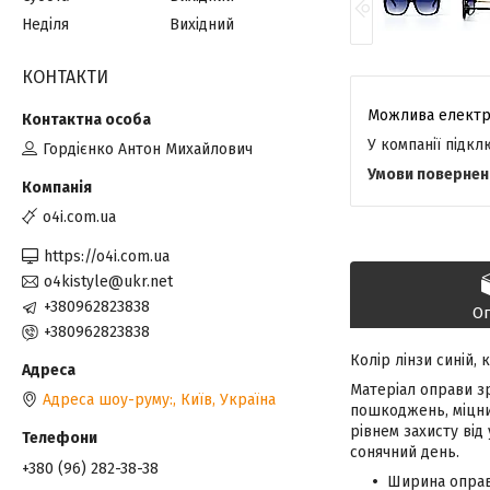
Неділя
Вихідний
КОНТАКТИ
У компанії підк
Гордієнко Антон Михайлович
o4i.com.ua
https://o4i.com.ua
o4kistyle@ukr.net
+380962823838
О
+380962823838
Колір лінзи синій,
Матеріал оправи зр
Адреса шоу-руму:, Київ, Україна
пошкоджень, міцний
рівнем захисту від
сонячний день.
+380 (96) 282-38-38
Ширина оправ