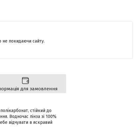
р не покидаючи сайту.
формація для замовлення
полікарбонат, стійкий до
ня. Водночас лінза зі 100%
себе відчувати в яскравий