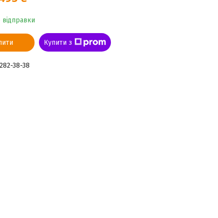
о відправки
пити
Купити з
 282-38-38