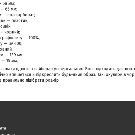
— 58 мм;
— 65 мм;
и — полікарбонат;
ви — пластик;
синій;
 — чорний;
ьтрафіолету — 100%;
ту — uv 400;
овний;
и — 139 мм;
 — 15 мм;
звати однією з найбільш універсальних. Вона підходить для всіх т
чно впишеться й підкреслить будь-який образ. Такі окуляри в чор
 правильно підібрати розмір.
ата
ернення