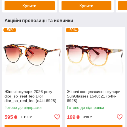
Купити
Купити
Акційні пропозиції та новинки
–50%
–50%
Жіночі окуляри 2026 року
Жіночі сонцезахисні окуляри
dior_so_real_leo Dior
SunGlasses 1540c21 (o4ki-
dior_so_real_leo (o4ki-6925)
6928)
Готово до відправки
Готово до відправки
595
199
₴
₴
1 190 ₴
398 ₴