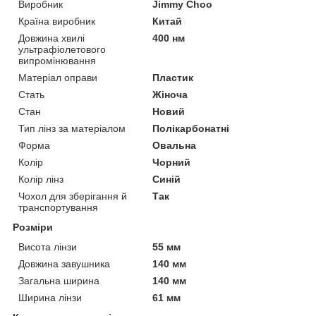
Виробник
Jimmy Choo
Країна виробник
Китай
Довжина хвилі
400 нм
ультрафіолетового
випромінювання
Матеріал оправи
Пластик
Стать
Жіноча
Стан
Новий
Тип лінз за матеріалом
Полікарбонатні
Форма
Овальна
Колір
Чорний
Колір лінз
Синій
Чохол для зберігання й
Так
транспортування
Розміри
Висота лінзи
55 мм
Довжина завушника
140 мм
Загальна ширина
140 мм
Ширина лінзи
61 мм