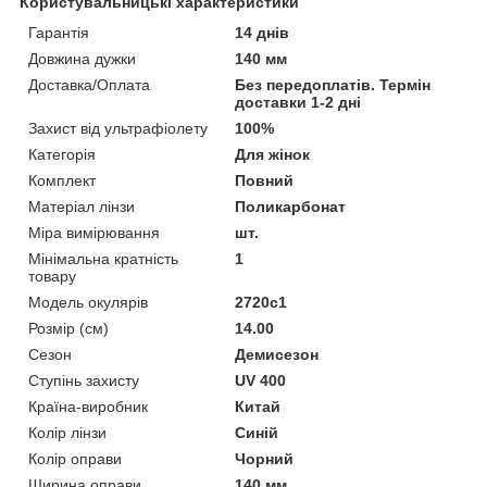
Користувальницькі характеристики
Гарантія
14 днів
Довжина дужки
140 мм
Доставка/Оплата
Без передоплатів. Термін
доставки 1-2 дні
Захист від ультрафіолету
100%
Категорія
Для жінок
Комплект
Повний
Матеріал лінзи
Поликарбонат
Міра вимірювання
шт.
Мінімальна кратність
1
товару
Модель окулярів
2720c1
Розмір (см)
14.00
Сезон
Демисезон
Ступінь захисту
UV 400
Країна-виробник
Китай
Колір лінзи
Синій
Колір оправи
Чорний
Ширина оправи
140 мм