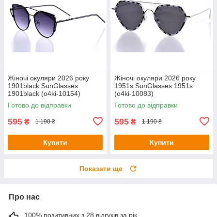
Жіночі окуляри 2026 року
Жіночі окуляри 2026 року
1901black SunGlasses
1951s SunGlasses 1951s
1901black (o4ki-10154)
(o4ki-10083)
Готово до відправки
Готово до відправки
595
595
₴
₴
1 190 ₴
1 190 ₴
Купити
Купити
Показати ще
Про нас
100% позитивних з 28 відгуків за рік