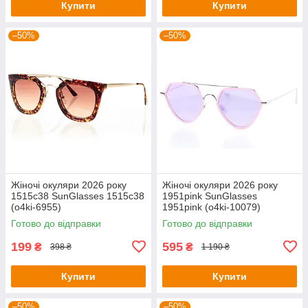
Купити
Купити
–50%
–50%
Жіночі окуляри 2026 року
Жіночі окуляри 2026 року
1515c38 SunGlasses 1515c38
1951pink SunGlasses
(o4ki-6955)
1951pink (o4ki-10079)
Готово до відправки
Готово до відправки
199
595
₴
₴
398 ₴
1 190 ₴
Купити
Купити
–50%
–50%