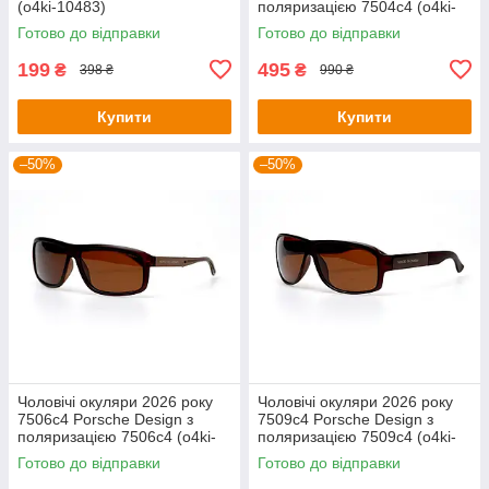
(o4ki-10483)
поляризацією 7504c4 (o4ki-
10881)
Готово до відправки
Готово до відправки
199
495
₴
₴
398 ₴
990 ₴
Купити
Купити
–50%
–50%
Чоловічі окуляри 2026 року
Чоловічі окуляри 2026 року
7506c4 Porsche Design з
7509c4 Porsche Design з
поляризацією 7506c4 (o4ki-
поляризацією 7509c4 (o4ki-
10887)
10891)
Готово до відправки
Готово до відправки