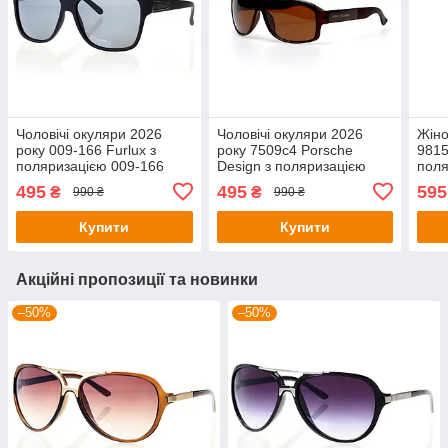
Чоловічі окуляри 2026
Чоловічі окуляри 2026
Жіно
року 009-166 Furlux з
року 7509c4 Porsche
9815
поляризацією 009-166
Design з поляризацією
поля
(o4ki-7473)
7509c4 (o4ki-10891)
(o4k
495
495
595
₴
₴
990 ₴
990 ₴
Купити
Купити
Акційні пропозиції та новинки
–50%
–50%