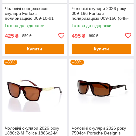
Чоловічі сонцезахисні
Чоловічі окуляри 2026 року
окуляри Furlux з
009-166 Furlux з
поляризацією 009-10-91
поляризацією 009-166 (o4ki-
(o4ki-7461)
7473)
Готово до відправки
Готово до відправки
425
495
₴
₴
850 ₴
990 ₴
Купити
Купити
–50%
–50%
Чоловічі окуляри 2026 року
Чоловічі окуляри 2026 року
1886c2-M Police 1886c2-M
7504c4 Porsche Design з