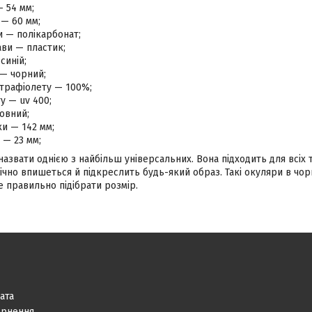
— 54 мм;
 — 60 мм;
и — полікарбонат;
ви — пластик;
синій;
 — чорний;
ьтрафіолету — 100%;
ту — uv 400;
овний;
и — 142 мм;
 — 23 мм;
звати однією з найбільш універсальних. Вона підходить для всіх т
чно впишеться й підкреслить будь-який образ. Такі окуляри в чор
 правильно підібрати розмір.
ата
ернення