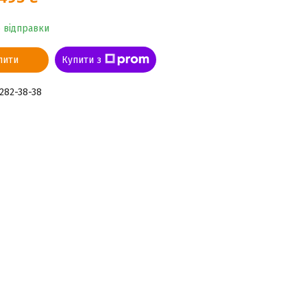
о відправки
пити
Купити з
 282-38-38