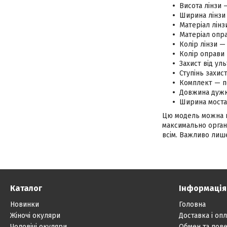
Висота лінзи 
Ширина лінзи
Матеріал лінз
Матеріал опра
Колір лінзи — 
Колір оправи
Захист від ул
Ступінь захис
Комплект — п
Довжина дужк
Ширина моста
Цю модель можна на
максимально органі
всім. Важливо лише
Каталог
Інформація
Новинки
Головна
Жіночі окуляри
Доставка і опл
Чоловічі окуляри
Обмен та пов