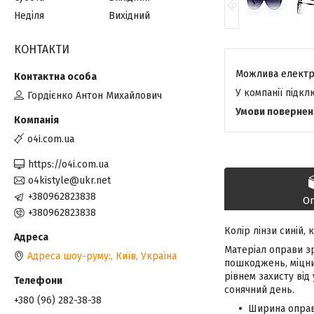
Неділя
Вихідний
КОНТАКТИ
У компанії підк
Гордієнко Антон Михайлович
o4i.com.ua
https://o4i.com.ua
o4kistyle@ukr.net
+380962823838
О
+380962823838
Колір лінзи синій,
Матеріал оправи зр
Адреса шоу-руму:, Київ, Україна
пошкоджень, міцний
рівнем захисту від
сонячний день.
+380 (96) 282-38-38
Ширина оправ