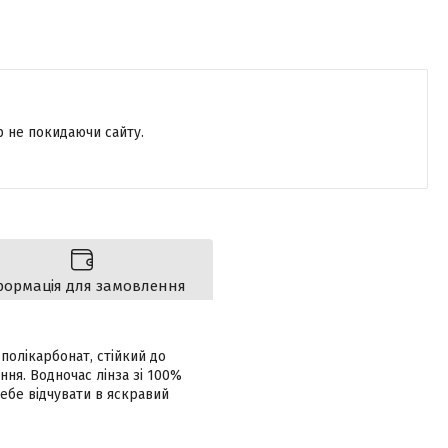
р не покидаючи сайту.
формація для замовлення
полікарбонат, стійкий до
ня. Водночас лінза зі 100%
себе відчувати в яскравий