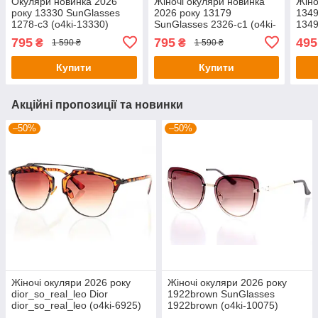
Окуляри новинка 2026
Жіночі окуляри новинка
Жіно
року 13330 SunGlasses
2026 року 13179
1349
1278-c3 (o4ki-13330)
SunGlasses 2326-c1 (o4ki-
1349
13179)
795
795
495
₴
₴
1 590 ₴
1 590 ₴
Купити
Купити
Акційні пропозиції та новинки
–50%
–50%
Жіночі окуляри 2026 року
Жіночі окуляри 2026 року
dior_so_real_leo Dior
1922brown SunGlasses
dior_so_real_leo (o4ki-6925)
1922brown (o4ki-10075)