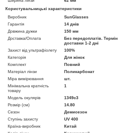
Ширина лінзи
62 мм
Користувальницькі характеристики
Виробник
SunGlasses
Гарантія
14 днів
Довжина дужки
150 мм
Доставка/Оплата
Без передоплатів. Термін
доставки 1-2 дні
Захист від ультрафіолету
100%
Категорія
Для жінок
Комплект
Повний
Матеріал лінзи
Поликарбонат
Міра вимірювання
шт.
Мінімальна кратність
1
товару
Модель окулярів
1349c3
Розмір (см)
14.80
Сезон
Демисезон
Ступінь захисту
UV 400
Країна-виробник
Китай