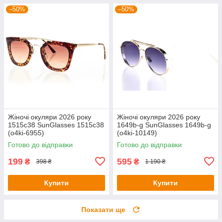
–50%
–50%
Жіночі окуляри 2026 року
Жіночі окуляри 2026 року
1515c38 SunGlasses 1515c38
1649b-g SunGlasses 1649b-g
(o4ki-6955)
(o4ki-10149)
Готово до відправки
Готово до відправки
199
595
₴
₴
398 ₴
1 190 ₴
Купити
Купити
Показати ще