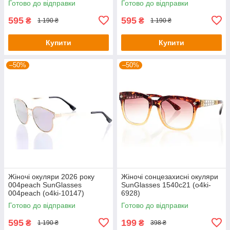
Готово до відправки
Готово до відправки
595
595
₴
₴
1 190 ₴
1 190 ₴
Купити
Купити
–50%
–50%
Жіночі окуляри 2026 року
Жіночі сонцезахисні окуляри
004peach SunGlasses
SunGlasses 1540c21 (o4ki-
004peach (o4ki-10147)
6928)
Готово до відправки
Готово до відправки
595
199
₴
₴
1 190 ₴
398 ₴