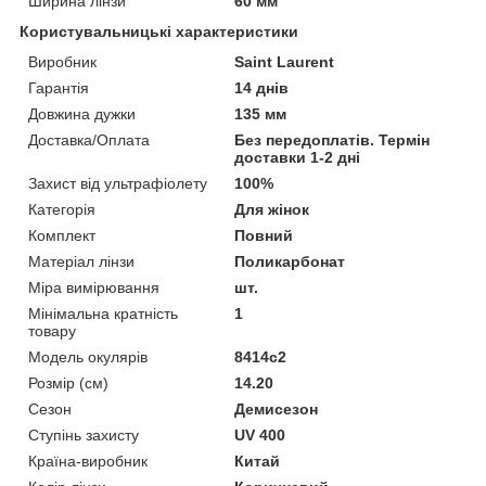
Ширина лінзи
60 мм
Користувальницькі характеристики
Виробник
Saint Laurent
Гарантія
14 днів
Довжина дужки
135 мм
Доставка/Оплата
Без передоплатів. Термін
доставки 1-2 дні
Захист від ультрафіолету
100%
Категорія
Для жінок
Комплект
Повний
Матеріал лінзи
Поликарбонат
Міра вимірювання
шт.
Мінімальна кратність
1
товару
Модель окулярів
8414c2
Розмір (см)
14.20
Сезон
Демисезон
Ступінь захисту
UV 400
Країна-виробник
Китай