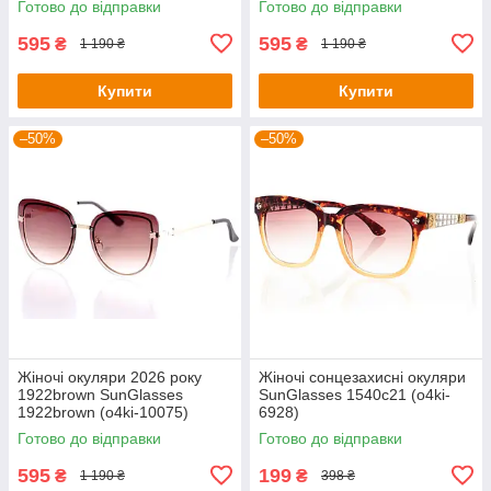
Готово до відправки
Готово до відправки
595
595
₴
₴
1 190 ₴
1 190 ₴
Купити
Купити
–50%
–50%
Жіночі окуляри 2026 року
Жіночі сонцезахисні окуляри
1922brown SunGlasses
SunGlasses 1540c21 (o4ki-
1922brown (o4ki-10075)
6928)
Готово до відправки
Готово до відправки
595
199
₴
₴
1 190 ₴
398 ₴