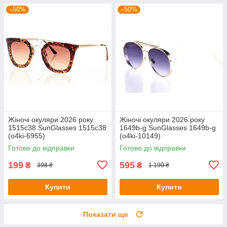
–50%
–50%
Жіночі окуляри 2026 року
Жіночі окуляри 2026 року
1515c38 SunGlasses 1515c38
1649b-g SunGlasses 1649b-g
(o4ki-6955)
(o4ki-10149)
Готово до відправки
Готово до відправки
199
595
₴
₴
398 ₴
1 190 ₴
Купити
Купити
Показати ще