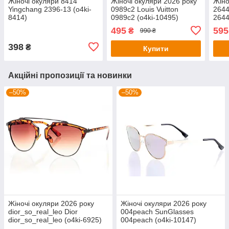
Жіночі окуляри 8414
Жіночі окуляри 2026 року
Жіно
Yingchang 2396-13 (o4ki-
0989c2 Louis Vuitton
2644
8414)
0989c2 (o4ki-10495)
2644
495
595
₴
990 ₴
398
₴
Купити
Акційні пропозиції та новинки
–50%
–50%
Жіночі окуляри 2026 року
Жіночі окуляри 2026 року
dior_so_real_leo Dior
004peach SunGlasses
dior_so_real_leo (o4ki-6925)
004peach (o4ki-10147)