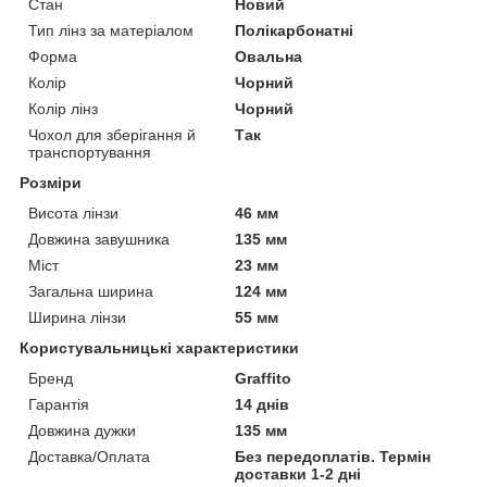
Стан
Новий
Тип лінз за матеріалом
Полікарбонатні
Форма
Овальна
Колір
Чорний
Колір лінз
Чорний
Чохол для зберігання й
Так
транспортування
Розміри
Висота лінзи
46 мм
Довжина завушника
135 мм
Міст
23 мм
Загальна ширина
124 мм
Ширина лінзи
55 мм
Користувальницькі характеристики
Бренд
Graffito
Гарантія
14 днів
Довжина дужки
135 мм
Доставка/Оплата
Без передоплатів. Термін
доставки 1-2 дні