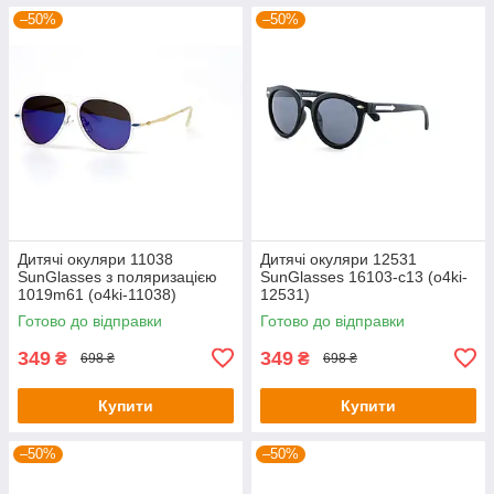
–50%
–50%
Дитячі окуляри 11038
Дитячі окуляри 12531
SunGlasses з поляризацією
SunGlasses 16103-с13 (o4ki-
1019m61 (o4ki-11038)
12531)
Готово до відправки
Готово до відправки
349
349
₴
₴
698 ₴
698 ₴
Купити
Купити
–50%
–50%