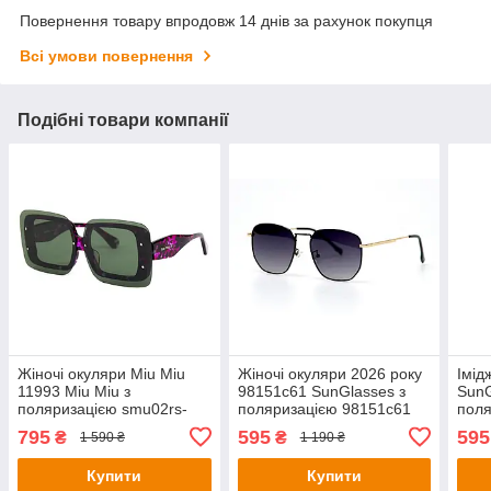
Повернення товару впродовж 14 днів за рахунок покупця
Всі умови повернення
Подібні товари компанії
Жіночі окуляри Miu Miu
Жіночі окуляри 2026 року
Імід
11993 Miu Miu з
98151c61 SunGlasses з
SunG
поляризацією smu02rs-
поляризацією 98151c61
поля
dhh1e2 (o4ki-11993)
(o4ki-10803)
(o4k
795
595
595
₴
₴
1 590 ₴
1 190 ₴
Купити
Купити