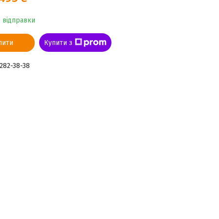
о відправки
пити
Купити з
 282-38-38