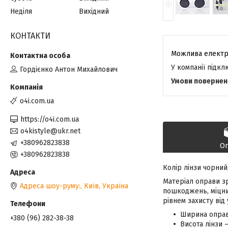
Неділя
Вихідний
КОНТАКТИ
У компанії підк
Гордієнко Антон Михайлович
o4i.com.ua
https://o4i.com.ua
o4kistyle@ukr.net
+380962823838
О
+380962823838
Колір лінзи чорний
Матеріал оправи зр
Адреса шоу-руму:, Київ, Україна
пошкоджень, міцний
рівнем захисту від
Ширина оправ
+380 (96) 282-38-38
Висота лінзи 