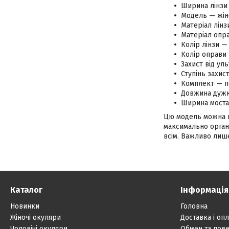
Ширина лінзи 
Модель — жін
Матеріал лінз
Матеріал опра
Колір лінзи —
Колір оправи 
Захист від ул
Ступінь захис
Комплект — п
Довжина дужк
Ширина моста
Цю модель можна на
максимально органі
всім. Важливо лише
Каталог
Інформація
Новинки
Головна
Жіночі окуляри
Доставка і опл
Чоловічі окуляри
Обмен та пов