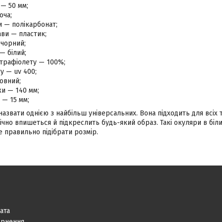
— 50 мм;
оча;
и — полікарбонат;
ви — пластик;
 чорний;
— білий;
ьтрафіолету — 100%;
ту — uv 400;
овний;
и — 140 мм;
 — 15 мм;
звати однією з найбільш універсальних. Вона підходить для всіх т
чно впишеться й підкреслить будь-який образ. Такі окуляри в біли
 правильно підібрати розмір.
ата
ернення