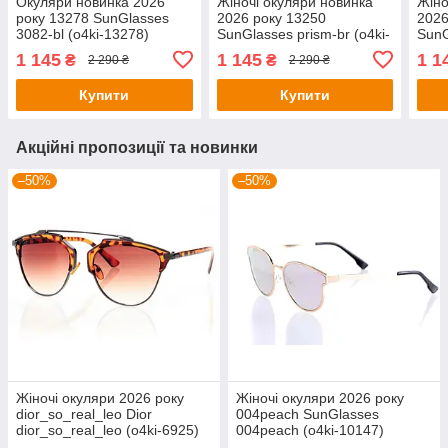
Окуляри новинка 2026
Жіночі окуляри новинка
Жіно
року 13278 SunGlasses
2026 року 13250
2026
3082-bl (o4ki-13278)
SunGlasses prism-br (o4ki-
SunG
13250)
1325
1 145
1 145
1 1
₴
₴
2 290 ₴
2 290 ₴
Купити
Купити
Акційні пропозиції та новинки
–50%
–50%
Жіночі окуляри 2026 року
Жіночі окуляри 2026 року
dior_so_real_leo Dior
004peach SunGlasses
dior_so_real_leo (o4ki-6925)
004peach (o4ki-10147)