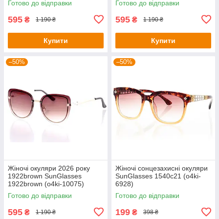
Готово до відправки
Готово до відправки
595
595
₴
₴
1 190 ₴
1 190 ₴
Купити
Купити
–50%
–50%
Жіночі окуляри 2026 року
Жіночі сонцезахисні окуляри
1922brown SunGlasses
SunGlasses 1540c21 (o4ki-
1922brown (o4ki-10075)
6928)
Готово до відправки
Готово до відправки
595
199
₴
₴
1 190 ₴
398 ₴