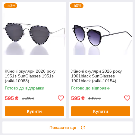
–50%
–50%
Жіночі окуляри 2026 року
Жіночі окуляри 2026 року
1951s SunGlasses 1951s
1901black SunGlasses
(o4ki-10083)
1901black (o4ki-10154)
Готово до відправки
Готово до відправки
595
595
₴
₴
1 190 ₴
1 190 ₴
Купити
Купити
Показати ще