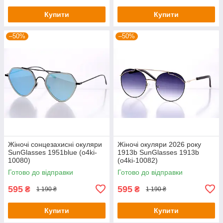
Купити
Купити
–50%
–50%
Жіночі сонцезахисні окуляри
Жіночі окуляри 2026 року
SunGlasses 1951blue (o4ki-
1913b SunGlasses 1913b
10080)
(o4ki-10082)
Готово до відправки
Готово до відправки
595
595
₴
₴
1 190 ₴
1 190 ₴
Купити
Купити