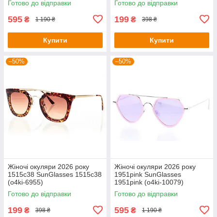
Готово до відправки
Готово до відправки
595
199
₴
₴
1 190 ₴
398 ₴
Купити
Купити
–50%
–50%
Жіночі окуляри 2026 року
Жіночі окуляри 2026 року
1515c38 SunGlasses 1515c38
1951pink SunGlasses
(o4ki-6955)
1951pink (o4ki-10079)
Готово до відправки
Готово до відправки
199
595
₴
₴
398 ₴
1 190 ₴