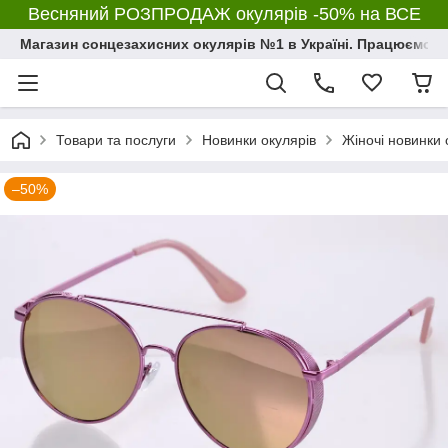
Весняний РОЗПРОДАЖ окулярів -50% на ВСЕ
Магазин сонцезахисних окулярів №1 в Україні. Працюємо з 2
Товари та послуги
Новинки окулярів
Жіночі новинки 
–50%