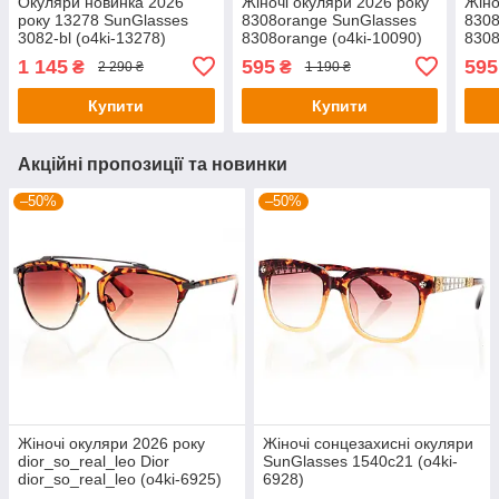
Окуляри новинка 2026
Жіночі окуляри 2026 року
Жіно
року 13278 SunGlasses
8308orange SunGlasses
8308
3082-bl (o4ki-13278)
8308orange (o4ki-10090)
8308
1 145
595
595
₴
₴
2 290 ₴
1 190 ₴
Купити
Купити
Акційні пропозиції та новинки
–50%
–50%
Жіночі окуляри 2026 року
Жіночі сонцезахисні окуляри
dior_so_real_leo Dior
SunGlasses 1540c21 (o4ki-
dior_so_real_leo (o4ki-6925)
6928)