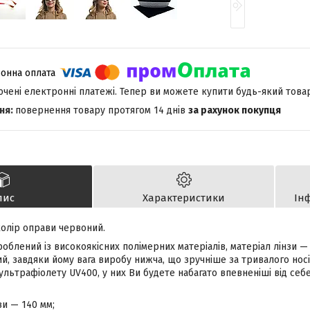
лючені електронні платежі. Тепер ви можете купити будь-який това
повернення товару протягом 14 днів
за рахунок покупця
пис
Характеристики
Ін
 колір оправи червоний.
облений із високоякісних полімерних матеріалів, матеріал лінзи — 
, завдяки йому вага виробу нижча, що зручніше за тривалого носін
 ультрафіолету UV400, у них Ви будете набагато впевненіші від себ
и — 140 мм;