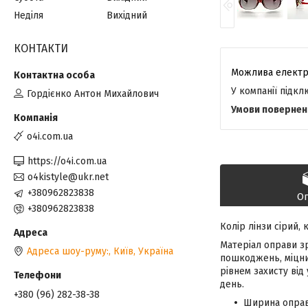
Неділя
Вихідний
КОНТАКТИ
У компанії підк
Гордієнко Антон Михайлович
o4i.com.ua
https://o4i.com.ua
o4kistyle@ukr.net
+380962823838
О
+380962823838
Колір лінзи сірий,
Матеріал оправи зр
Адреса шоу-руму:, Київ, Україна
пошкоджень, міцний
рівнем захисту від
день.
+380 (96) 282-38-38
Ширина оправ