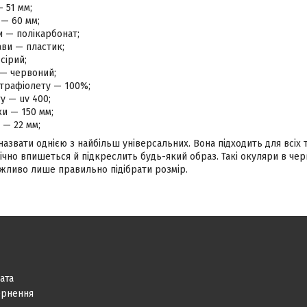
 51 мм;
 — 60 мм;
и — полікарбонат;
ви — пластик;
сірий;
 — червоний;
ьтрафіолету — 100%;
ту — uv 400;
и — 150 мм;
 — 22 мм;
звати однією з найбільш універсальних. Вона підходить для всіх т
чно впишеться й підкреслить будь-який образ. Такі окуляри в черв
ажливо лише правильно підібрати розмір.
ата
ернення