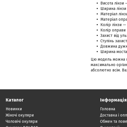
Висота лінзи —
Ширина лінзи
Матеріал лінз
Матеріал опра
Колір лінзи — 
Колір оправи
Захист від ул
Ступінь захис
Довжина дужк
Ширина моста
Цю модель можна на
максимально органі
абсолютно всім. В
Каталог
Інформація
Новинки
Головна
Жіночі окуляри
Доставка і опл
Чоловічі окуляри
Обмен та пов