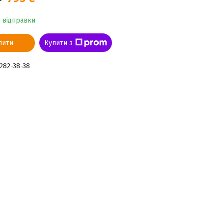
о відправки
пити
Купити з
 282-38-38