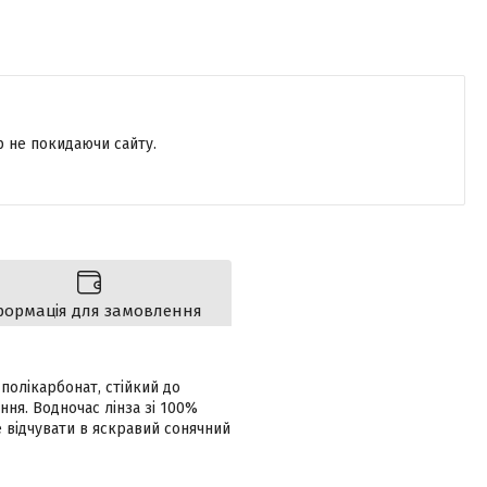
р не покидаючи сайту.
формація для замовлення
полікарбонат, стійкий до
ня. Водночас лінза зі 100%
е відчувати в яскравий сонячний