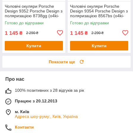
Чоловічі окуляри Porsche
Чоловічі окуляри Porsche
Design 9352 Porsche Design з
Design 9354 Porsche Design з
поляризацією 8738gg (o4ki-
поляризацією 8567bs (o4ki-
9352)
9354)
Готово до відправки
Готово до відправки
1 145
1 145
₴
₴
2 290 ₴
2 290 ₴
Купити
Купити
Показати ще
Про нас
100% позитивних з 28 відгуків за рік
Працює з 20.12.2013
м. Київ
Адреса шоу-руму:, Київ, Україна
Контакти