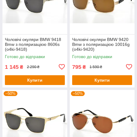
Чоловічі окуляри BMW 9418
Чоловічі окуляри BMW 9420
Bmw з поляризацією 8606s
Bmw з поляризацією 10016g
(o4ki-9418)
(o4ki-9420)
Готово до відправки
Готово до відправки
1 145
795
₴
₴
2 290 ₴
1 590 ₴
Купити
Купити
–50%
–50%