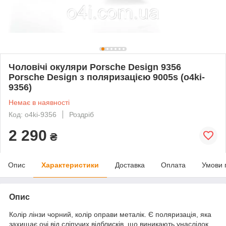
Чоловічі окуляри Porsche Design 9356
Porsche Design з поляризацією 9005s (o4ki-
9356)
Немає в наявності
Код: o4ki-9356
Роздріб
2 290
₴
Опис
Характеристики
Доставка
Оплата
Умови 
Опис
Колір лінзи чорний, колір оправи металік. Є поляризація, яка
захищає очі від сліпучих відблисків, що виникають унаслідок