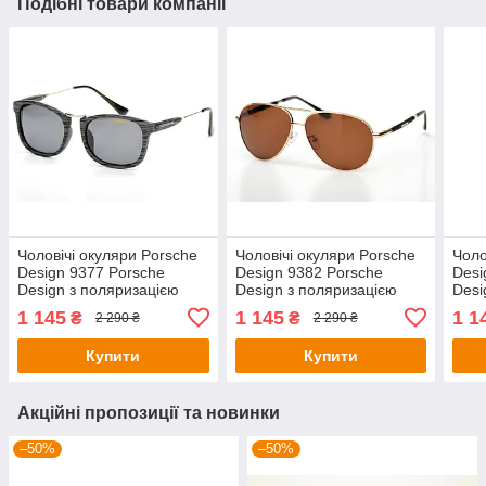
Подібні товари компанії
Чоловічі окуляри Porsche
Чоловічі окуляри Porsche
Чоло
Design 9377 Porsche
Design 9382 Porsche
Desi
Design з поляризацією
Design з поляризацією
Desi
8725leo (o4ki-9377)
8939gold (o4ki-9382)
8738
1 145
1 145
1 1
₴
₴
2 290 ₴
2 290 ₴
Купити
Купити
Акційні пропозиції та новинки
–50%
–50%